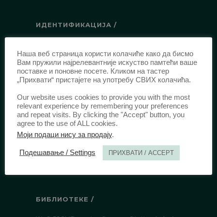
ИДЕНТИФИКАЦИЈА /
ISSN:
0003-2565
(Штампано издање)
Наша веб страница користи колачиће како да бисмо
еISSN:
2406-2693
(Онлајн издање)
Вам пружили најрелевантније искуство памтећи ваше
DOI:
10.51204/Anali_PFBU_1906
поставке и поновне посете. Кликом на тастер
„Прихвати“ пристајете на употребу СВИХ колачића.
Our website uses cookies to provide you with the most
ИЗДАВАЧ /
relevant experience by remembering your preferences
and repeat visits. By clicking the "Accept" button, you
Правни факултет Универзитета у
agree to the use of ALL cookies.
Београду
Моји подаци нису за продају
.
Булевар краља Александра 67
Подешавање / Settings
ПРИХВАТИ / ACCEPT
11000 Београд
Србија
БИБЛИОТЕКЕ /