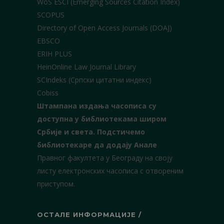
WoS ESCI (Emerging Sources Citation Index)
SCOPUS
Directory of Open Access Journals (DOAJ)
EBSCO
ERIH PLUS
HeinOnline Law Journal Library
SCIndeks (Српски цитатни индекс)
Cobiss
Штампана издања часописа су
доступна у библиотекама широм
Србије и света.
Подстичемо
библиотекаре да додају Анале
Правног факултета у Београду на своју
листу електронских часописа с отвореним
приступом.
ОСТАЛЕ ИНФОРМАЦИЈЕ /