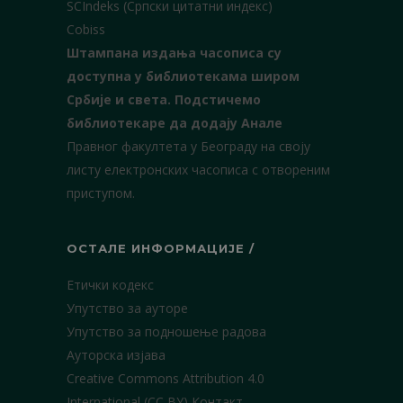
SCIndeks (Српски цитатни индекс)
Cobiss
Штампана издања часописа су
доступна у библиотекама широм
Србије и света.
Подстичемо
библиотекаре да додају Анале
Правног факултета у Београду на своју
листу електронских часописа с отвореним
приступом.
ОСТАЛЕ ИНФОРМАЦИЈЕ /
Етички кодекс
Упутство за ауторе
Упутство за подношење радова
Ауторска изјава
Creative Commons Attribution 4.0
International (CC BY)
Контакт