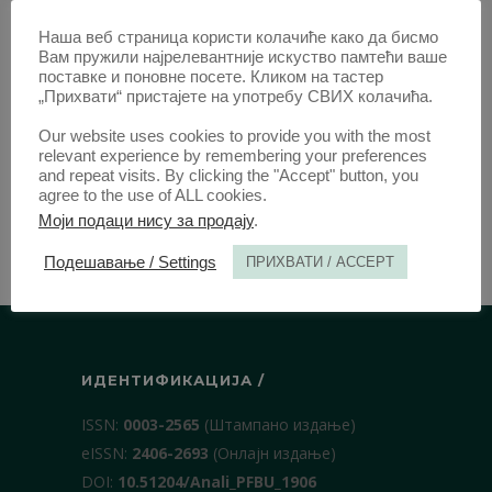
ЧЛАНЦИ ОД 2014
Наша веб страница користи колачиће како да бисмо
Вам пружили најрелевантније искуство памтећи ваше
поставке и поновне посете. Кликом на тастер
„Прихвати“ пристајете на употребу СВИХ колачића.
Our website uses cookies to provide you with the most
relevant experience by remembering your preferences
and repeat visits. By clicking the "Accept" button, you
agree to the use of ALL cookies.
Моји подаци нису за продају
.
Подешавање / Settings
ПРИХВАТИ / ACCEPT
ИДЕНТИФИКАЦИЈА /
ISSN:
0003-2565
(Штампано издање)
еISSN:
2406-2693
(Онлајн издање)
DOI:
10.51204/Anali_PFBU_1906