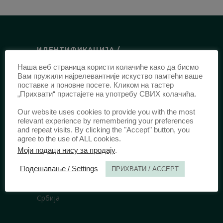
ИДЕНТИФИКАЦИЈА /
Наша веб страница користи колачиће како да бисмо
ISSN:
0003-2565
(Штампано издање)
Вам пружили најрелевантније искуство памтећи ваше
еISSN:
2406-2693
(Онлајн издање)
поставке и поновне посете. Кликом на тастер
„Прихвати“ пристајете на употребу СВИХ колачића.
DOI:
10.51204/Anali_PFBU_1906
Our website uses cookies to provide you with the most
relevant experience by remembering your preferences
ИЗДАВАЧ /
and repeat visits. By clicking the "Accept" button, you
agree to the use of ALL cookies.
Правни факултет Универзитета у
Моји подаци нису за продају
.
Београду
Подешавање / Settings
ПРИХВАТИ / ACCEPT
Булевар краља Александра 67
11000 Београд
Србија