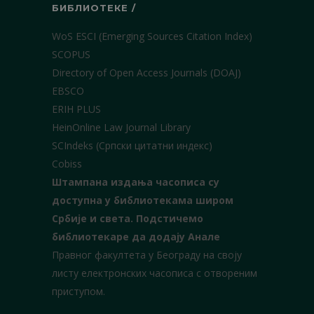
БИБЛИОТЕКЕ /
WoS ESCI (Emerging Sources Citation Index)
SCOPUS
Directory of Open Access Journals (DOAJ)
EBSCO
ERIH PLUS
HeinOnline Law Journal Library
SCIndeks (Српски цитатни индекс)
Cobiss
Штампана издања часописа су
доступна у библиотекама широм
Србије и света.
Подстичемо
библиотекаре да додају Анале
Правног факултета у Београду на своју
листу електронских часописа с отвореним
приступом.