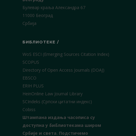
Булевар краља Александра 67
11000 Београд
Србија
БИБЛИОТЕКЕ /
WoS ESCI (Emerging Sources Citation Index)
SCOPUS
Directory of Open Access Journals (DOAJ)
EBSCO
ERIH PLUS
HeinOnline Law Journal Library
SCIndeks (Српски цитатни индекс)
Cobiss
Штампана издања часописа су
доступна у библиотекама широм
Србије и света.
Подстичемо