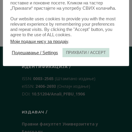
поставке и поновне посете. Кликом на тастер
„Прихвати“ пристајете на употребу СВИХ колачића.
Our website uses cookies to provide you with the most
relevant experience by remembering your preferences
and repeat visits. By clicking the "Accept" button, you
agree to the use of ALL cookies.
Моји подаци нису за продају
.
Подешавање / Settings
ПРИХВАТИ / ACCEPT
ИДЕНТИФИКАЦИЈА /
ISSN:
0003-2565
(Штампано издање)
еISSN:
2406-2693
(Онлајн издање)
DOI:
10.51204/Anali_PFBU_1906
ИЗДАВАЧ /
Правни факултет Универзитета у
Београду