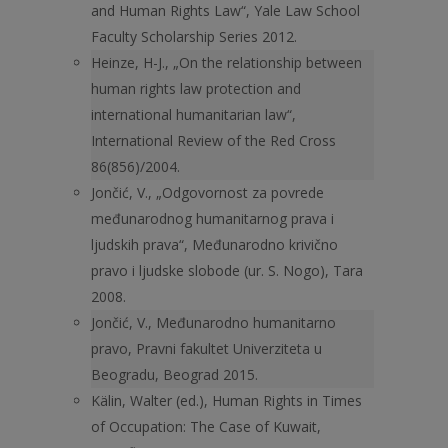
and Human Rights Law“, Yale Law School
Faculty Scholarship Series 2012.
Heinze, H-J., „On the relationship between
human rights law protection and
international humanitarian law“,
International Review of the Red Cross
86(856)/2004.
Jončić, V., „Odgovornost za povrede
međunarodnog humanitarnog prava i
ljudskih prava“, Međunarodno krivično
pravo i ljudske slobode (ur. S. Nogo), Tara
2008.
Jončić, V., Međunarodno humanitarno
pravo, Pravni fakultet Univerziteta u
Beogradu, Beograd 2015.
Kälin, Walter (ed.), Human Rights in Times
of Occupation: The Case of Kuwait,