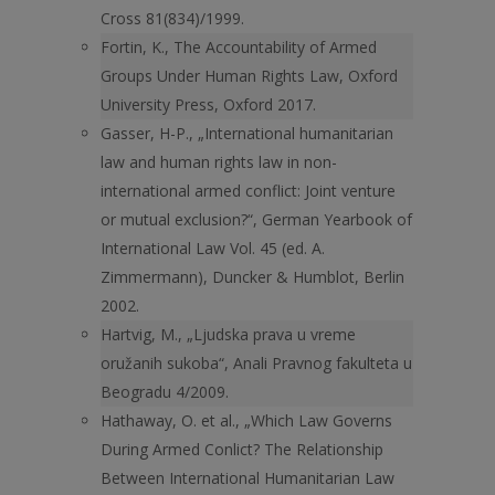
Cross 81(834)/1999.
Fortin, K., The Accountability of Armed
Groups Under Human Rights Law, Oxford
University Press, Oxford 2017.
Gasser, H-P., „International humanitarian
law and human rights law in non-
international armed conflict: Joint venture
or mutual exclusion?“, German Yearbook of
International Law Vol. 45 (ed. A.
Zimmermann), Duncker & Humblot, Berlin
2002.
Hartvig, M., „Ljudska prava u vreme
oružanih sukoba“, Anali Pravnog fakulteta u
Beogradu 4/2009.
Hathaway, O. et al., „Which Law Governs
During Armed Conlict? The Relationship
Between International Humanitarian Law