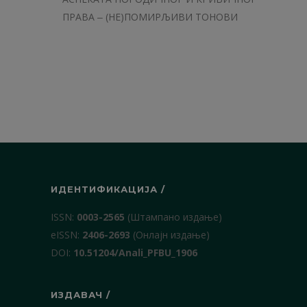
ПРАВА ‒ (НЕ)ПОМИРЉИВИ ТОНОВИ
ИДЕНТИФИКАЦИЈА /
ISSN:
0003-2565
(Штампано издање)
еISSN:
2406-2693
(Онлајн издање)
DOI:
10.51204/Anali_PFBU_1906
ИЗДАВАЧ /