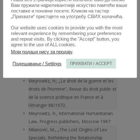
Вам пружили најрелевантније искуство памтећи ваше
International Review of the Red Cross
поставке и поновне посете. Кликом на тастер
83(844)/2002.
„Прихвати“ пристајете на употребу СВИХ колачића.
McLachlan, C., „The Principle of Systemic
Our website uses cookies to provide you with the most
Integration and Article 31(3)(c) of the
relevant experience by remembering your preferences
and repeat visits. By clicking the "Accept" button, you
Vienna Convention“, International and
agree to the use of ALL cookies.
Comparative Law Quarterly 52(2)/2005.
Моји подаци нису за продају
.
Meron, T., The Humanization of
Подешавање / Settings
ПРИХВАТИ / ACCEPT
International Law, Martinus Nijhoff
Publishers, Leiden 2006.
Meyrowitz, H., „Le droit de la guerre et les
droits de l’homme“, Revue du droit public et
de la science politique en France et à
l’étranger 88/1972.
Meyrowitz, H., International Humanitarian
Law, Progress publishers, Moscow 1987.
Milanović, M., „The Lost Origins of Lex
Specialis. Rethinking the Relationship