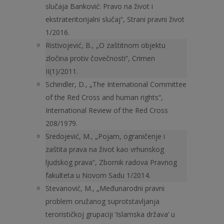
slučaja Banković: Pravo na život i
ekstrateritorijalni slučaj“, Strani pravni život
1/2016.
Ristivojević, B., „O zaštitnom objektu
zločina protiv čovečnosti“, Crimen
II(1)/2011.
Schindler, D., „The International Committee
of the Red Cross and human rights“,
International Review of the Red Cross
208/1979.
Sredojević, M., „Pojam, ograničenje i
zaštita prava na život kao vrhunskog
ljudskog prava“, Zbornik radova Pravnog
fakulteta u Novom Sadu 1/2014.
Stevanović, M., „Međunarodni pravni
problem oružanog suprotstavljanja
terorističkoj grupaciji ‘Islamska država’ u