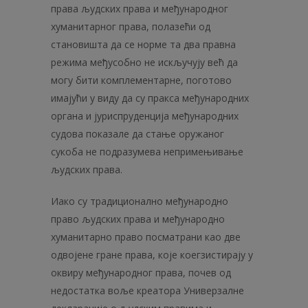
права људских права и међуна­родног
хуманитарног права, полазећи од
становишта да се норме та два правна
режима међусобно не искључују већ да
могу бити комплементарне, поготово
имајући у виду да су пракса међународних
органа и јуриспруденција међународних
судова показале да стање оружаног
сукоба не подразумева непримењивање
људских права.
Иако су традиционално међународно
право људских права и међународно
хуманитарно право посматрани као две
одвојене гране права, које коегзистирају у
оквиру међународног права, почев од
недостатка воље креатора Универзалне