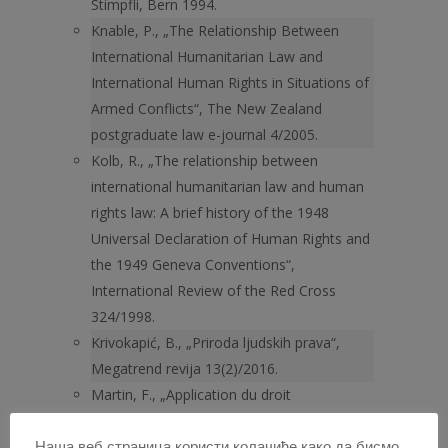
Stimpfli, Bern 1994.
Knable, P., „The Relationship Between
International Humanitarian Law and
International Human Rights in Situations of
Armed Conflicts“, The New Zealand
postgraduate law e-journal 4/2005.
Kolb, R., „The relationship between
international humanitarian law and human
rights law: A brief history of the 1948
Universal Declaration of Human Rights and
the 1949 Geneva Conventions“,
International Review of the Red Cross
324/1998.
Krivokapić, B., „Priroda ljudskih prava“,
Megatrend revija 13(2)/2016.
Martin, F., „Application du droit
internationale humanitaire par la Cour
interaméricaine des droits de l’homme“,
Наша веб страница користи колачиће како да бисмо