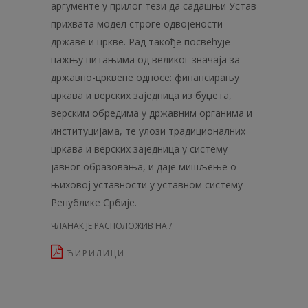
аргументе у прилог тези да садашњи Устав
прихвата модел строге одвојености
државе и цркве. Рад такође посвећује
пажњу питањима од великог значаја за
државно-црквене односе: финансирању
цркава и верских заједница из буџета,
верским обредима у државним органима и
институцијама, те улози традиционалних
цркава и верских заједница у систему
јавног образовања, и даје мишљење о
њиховој уставности у уставном систему
Републике Србије.
ЧЛАНАК ЈЕ РАСПОЛОЖИВ НА /
ЋИРИЛИЦИ