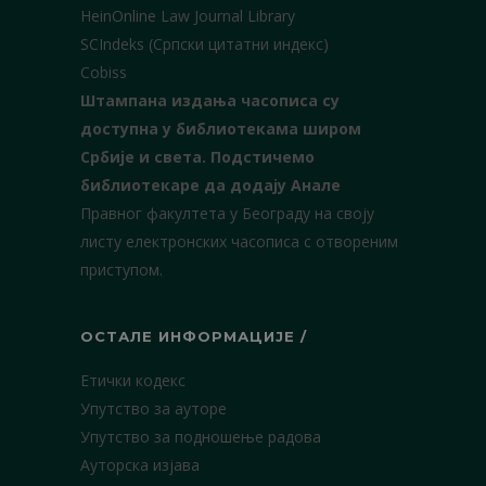
HeinOnline Law Journal Library
SCIndeks (Српски цитатни индекс)
Cobiss
Штампана издања часописа су
доступна у библиотекама широм
Србије и света.
Подстичемо
библиотекаре да додају Анале
Правног факултета у Београду на своју
листу електронских часописа с отвореним
приступом.
ОСТАЛЕ ИНФОРМАЦИЈЕ /
Етички кодекс
Упутство за ауторе
Упутство за подношење радова
Ауторска изјава