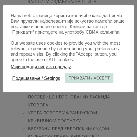
ЗАШТИТУ ИЗДАВАЧА: ЗАШТИТА
ПРИВРЕДНОГ ИЛИ КУЛТУРНОГ
Наша веб страница користи колачиће како да бисмо
ПОДУХВАТА
Вам пружили најрелевантније искуство памтећи ваше
ПРОВИЗИЈА ТРГОВИНСКОГ
поставке и поновне посете. Кликом на тастер
„Прихвати“ пристајете на употребу СВИХ колачића.
ЗАСТУПНИКА
УНАПРЕД ПРИПРЕМЉЕНИ ПЛАНОВИ
Our website uses cookies to provide you with the most
relevant experience by remembering your preferences
РЕОРГАНИЗАЦИЈЕ И ПРОБЛЕМ
and repeat visits. By clicking the "Accept" button, you
НЕГАТИВНЕ СЕЛЕКЦИЈЕ
agree to the use of ALL cookies.
ПРАВНА ПРИРОДА АФАТОМИЈЕ
Моји подаци нису за продају
.
О ДОБРОВОЉНОСТИ ОДУСТАНКА ОД
Подешавање / Settings
ПРИХВАТИ / ACCEPT
ИЗВРШЕЊА КРИВИЧНОГ ДЕЛА
УТИЦАЈ САВЕСНОСТИ ПОВЕРИОЦА НА
ПОСЛЕДИЦЕ НЕОСНОВАНИХ РАСКИДА
УГОВОРА
УЛОГА ПОРОТЕ У ФРАНЦУСКОМ
КРИВИЧНОМ ПОСТУПКУ
ВЕТЕРАНИ ПРЕД ЕВРОПСКИМ СУДОМ
ЗА ЉУДСКА ПРАВА: ВУЧКОВИЋ И