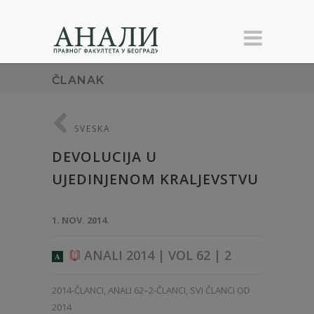
ČLANAK
SVESKA
DEVOLUCIJA U
UJEDINJENOM KRALJEVSTVU
1. NOV. 2014.
ANALI 2014 | VOL 62 | 2
A
2014-ČLANCI
,
ANALI 62–2-ČLANCI
,
SVI ČLANCI OD
2014