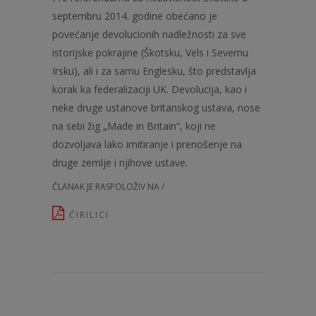
septembru 2014. godine obećano je
povećanje devolucionih nadležnosti za sve
istorijske pokrajine (Škotsku, Vels i Severnu
Irsku), ali i za samu Englesku, što predstavlja
korak ka federalizaciji UK. Devolucija, kao i
neke druge ustanove britanskog ustava, nose
na sebi žig „Made in Britain“, koji ne
dozvoljava lako imitiranje i prenošenje na
druge zemlje i njihove ustave.
ČLANAK JE RASPOLOŽIV NA /
ĆIRILICI