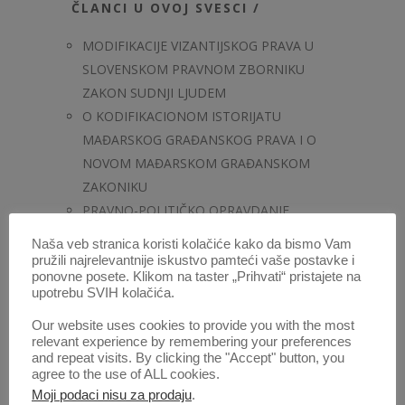
ČLANCI U OVOJ SVESCI /
MODIFIKACIJE VIZANTIJSKOG PRAVA U
SLOVENSKOM PRAVNOM ZBORNIKU
ZAKON SUDNJI LJUDEM
O KODIFIKACIONOM ISTORIJATU
MAĐARSKOG GRAĐANSKOG PRAVA I O
NOVOM MAĐARSKOM GRAĐANSKOM
ZAKONIKU
PRAVNO-POLITIČKO OPRAVDANJE
KRIVIČNOG DELA KORIŠĆENJA PLATNIH
Naša veb stranica koristi kolačiće kako da bismo Vam
KARTICA BEZ POKRIĆA
pružili najrelevantnije iskustvo pamteći vaše postavke i
ponovne posete. Klikom na taster „Prihvati“ pristajete na
REŠAVANJE POTROŠAČKIH SPOROVA
upotrebu SVIH kolačića.
PRED ARBITRAŽOM
Our website uses cookies to provide you with the most
ŠESTA DRŽAVNA REFORMA U BELGIJI:
relevant experience by remembering your preferences
NOVI, ALI NE I POSLEDNJI STADIJUM
and repeat visits. By clicking the "Accept" button, you
DEVOLUCIJE
agree to the use of ALL cookies.
Moji podaci nisu za prodaju
.
VANREDNO UKIDANJE REŠENJA: ODNOS