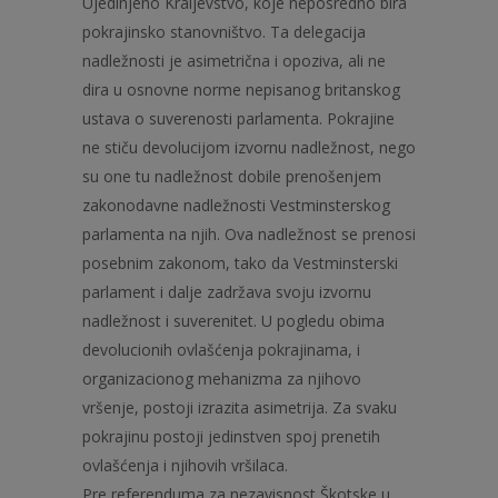
Ujedinjeno Kraljevstvo, koje neposredno bira
pokrajinsko stanovništvo. Ta delegacija
nadležnosti je asimetrična i opoziva, ali ne
dira u osnovne norme nepisanog britanskog
ustava o suverenosti parlamenta. Pokrajine
ne stiču devolucijom izvornu nadležnost, nego
su one tu nadležnost dobile prenošenjem
zakonodavne nadležnosti Vestminsterskog
parlamenta na njih. Ova nadležnost se prenosi
posebnim zakonom, tako da Vestminsterski
parlament i dalje zadržava svoju izvornu
nadležnost i suverenitet. U pogledu obima
devolucionih ovlašćenja pokrajinama, i
organizacionog mehanizma za njihovo
vršenje, postoji izrazita asimetrija. Za svaku
pokrajinu postoji jedinstven spoj prenetih
ovlašćenja i njihovih vršilaca.
Pre referenduma za nezavisnost Škotske u