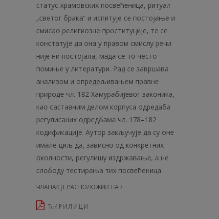
статус храмовских посвећеница, ритуал
„светог брака“ и испитује се постојање и
смисао религиозне прости­туције, те се
констатује да она у правом смислу речи
није ни постојала, мада се то често
помиње у литератури. Рад се завршава
анализом и опредељивањем правне
природе чл. 182 Хамурабијевог законика,
као саставним делом корпуса одредаба
регулисаних одредбама чл. 178–182
кодификације. Аутор закључује да су оне
имале циљ да, зависно од конкретних
околности, регулишу издржавање, а не
слободу тестирања тих посвећеница
ЧЛАНАК ЈЕ РАСПОЛОЖИВ НА /
ЋИРИЛИЦИ