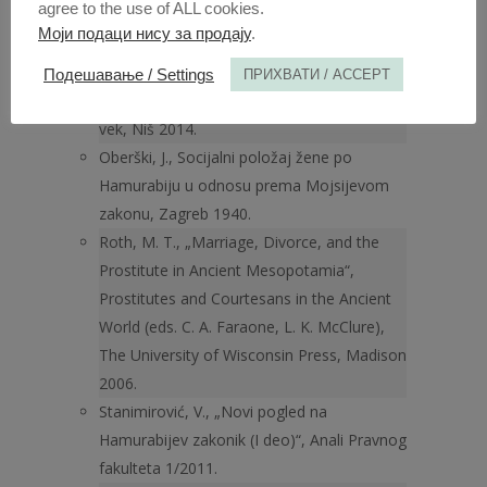
agree to the use of ALL cookies.
Old-Babylonian Laws“, Revue
Моји подаци нису за продају
.
Internationale des droits de l’antiquité,
tome I, Bruxelles 19543.
Подешавање / Settings
ПРИХВАТИ / ACCEPT
Nikolić, D., Istorija prava – Stari i Srednji
vek, Niš 2014.
Oberški, J., Socijalni položaj žene po
Hamurabiju u odnosu prema Mojsijevom
zakonu, Zagreb 1940.
Roth, M. T., „Marriage, Divorce, and the
Prostitute in Ancient Me­sopotamia“,
Prostitutes and Courtesans in the Ancient
World (eds. C. A. Faraone, L. K. McClure),
The University of Wisconsin Press, Madison
2006.
Stanimirović, V., „Novi pogled na
Hamurabijev zakonik (I deo)“, Anali Pravnog
fakulteta 1/2011.