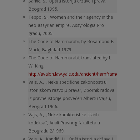
Šarkić, S., Opšta istorija države i prava,
Beograd 1995.
Teppo, S., Women and their agency in the
neo-assyrian empire, Assy­rologia Pro
gradu, 2005.
The Code of Hammurabi, by Rosamond E.
Mack, Baghdad 1979.
The Code of Hammurabi, translated by L.
W. King,
http://avalon.law.yale.edu/ancient/hamframe.asp
.
Vajs, A., „Neke specifične zakonitosti u
istorijskom razvoju prava“, Zbornik radova
iz pravne istorije posvećen Albertu Vajsu,
Beograd 1966.
Vajs, A., „Neke karakteristike starih
kodeksa“, Anali Pravnog fakulteta u
Beogradu 2/1969.
Vajs, A., Kandić, Lj., Opšta istorija države i