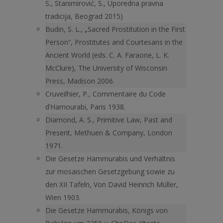
S., Stanimirović, S., Uporedna pravna
tradicija, Beograd 2015)
Budin, S. L., „Sacred Prostitution in the First
Person“, Prostitutes and Courtesans in the
Ancient World (eds. C. A. Faraone, L. K.
McClure), The University of Wisconsin
Press, Madison 2006.
Cruveilhier, P., Commentaire du Code
d’Hamourabi, Paris 1938.
Diamond, A. S., Primitive Law, Past and
Present, Methuen & Company, London
1971.
Die Gesetze Hammurabis und Verhältnis
zur mosaischen Gesetzgebung sowie zu
den XII Tafeln, Von David Heinrich Müller,
Wien 1903.
Die Gesetze Hammurabis, Königs von