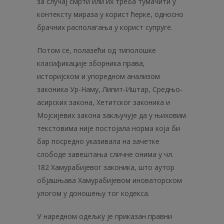
за случај смрти или их треба тумачити у
контексту мираза у корист ћерке, односно
брачних располагања у корист супруге.
Потом се, полазећи од типолошке
класификације зборника права,
историјском и упоредном анализом
законика Ур-Наму, Липит-Иштар, Средњо­
асирских закона, Хетитског законика и
Мојсијевих закона закључује да у њиховим
текстовима није постојала норма која би
бар посредно указивала на зачетке
слободе завештања сличне онима у чл.
182 Хамурабијевог законика, што аутор
објашњава Хамурабијевом иноваторском
улогом у доношењу тог кодекса.
У наредном одељку је приказан правни