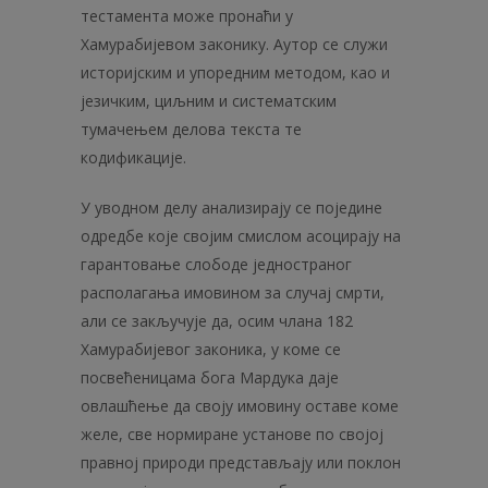
тестамента може пронаћи у
Хамурабијевом законику. Аутор се служи
историјским и упоредним методом, као и
језичким, циљним и систематским
тумачењем делова текста те
кодификације.
У уводном делу анализирају се поједине
одредбе које својим смислом асоцирају на
гарантовање слободе једностраног
располагања имовином за случај смрти,
али се закључује да, осим члана 182
Хамурабијевог законика, у коме се
посвећеницама бога Мардука даје
овлашћење да своју имовину оставе коме
желе, све нормиране установе по својој
правној природи представљају или поклон