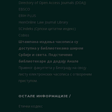
Directory of Open Access Journals (DOAJ)
EBSCO
ERIH PLUS
HeinOnline Law Journal Library
SCIndeks (Српски цитатни индекс)
Cobiss
Штампана издања часописа су
доступна у библиотекама широм
Србије и света.
Подстичемо
библиотекаре да додају Анале
Правног факултета у Београду на своју
листу електронских часописа с отвореним
приступом.
ОСТАЛЕ ИНФОРМАЦИЈЕ /
Етички кодекс