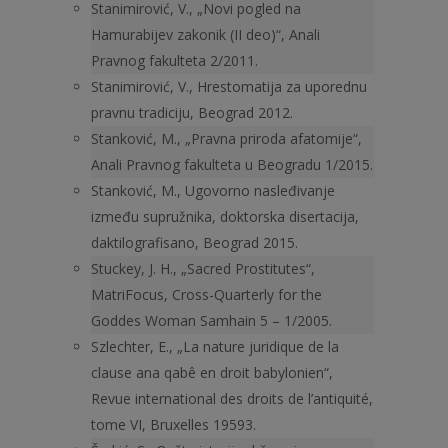
Stanimirović, V., „Novi pogled na
Hamurabijev zakonik (II deo)“, Anali
Pravnog fakulteta 2/2011.
Stanimirović, V., Hrestomatija za uporednu
pravnu tradiciju, Beograd 2012.
Stanković, M., „Pravna priroda afatomije“,
Anali Pravnog fakul­teta u Beogradu 1/2015.
Stanković, M., Ugovorno nasleđivanje
između supružnika, doktorska disertacija,
daktilografisano, Beograd 2015.
Stuckey, J. H., „Sacred Prostitutes“,
MatriFocus, Cross-Quarterly for the
Goddes Woman Samhain 5 – 1/2005.
Szlechter, E., „La nature juridique de la
clause ana qabê en droit babylonien“,
Revue international des droits de l’antiquité,
tome VI, Bruxelles 19593.