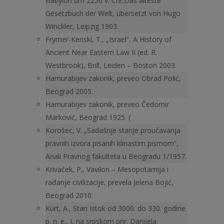
Babylon um 2250 v. Chr;Das älteste
Gesetzbuch der Welt, übersetzt von Hugo
Winckler, Leipzig 1903.
Frymer-Kenski, T., „Israel“, A History of
Ancient Near Eastern Law II (ed. R.
Westbrook), Brill, Leiden – Boston 2003.
Hamurabijev zakonik, preveo Obrad Polić,
Beograd 2005.
Hamurabijev zakonik, preveo Čedomir
Marković, Beograd 1925. (
Korošec, V. „Sadašnje stanje proučavanja
pravnih izvora pisanih klinastim pismom“,
Anali Pravnog fakulteta u Beogradu 1/1957.
Krivaček, P., Vavilon – Mesopotamija i
rađanje civilizacije, prevela Jelena Bojić,
Beograd 2010.
Kurt, A., Stari Istok od 3000. do 330. godine
p. n. e., I, na srpskom prir. Danijela