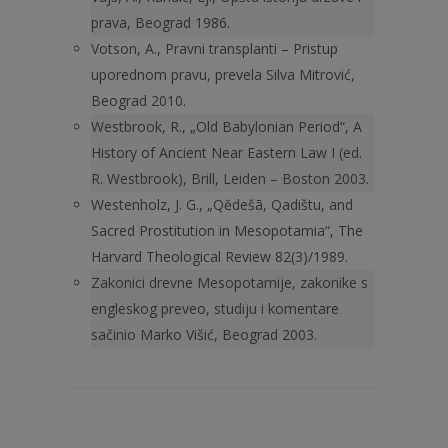
prava, Beograd 1986.
Votson, A., Pravni transplanti – Pristup
uporednom pravu, prevela Silva Mitrović,
Beograd 2010.
Westbrook, R., „Old Babylonian Period“, A
History of Ancient Near Eastern Law I (ed.
R. Westbrook), Brill, Leiden – Boston 2003.
Westenholz, J. G., „Qĕdešā, Qadištu, and
Sacred Prostitution in Meso­potamia“, The
Harvard Theological Review 82(3)/1989.
Zakonici drevne Mesopotamije, zakonike s
engleskog preveo, studiju i komentare
sačinio Marko Višić, Beograd 2003.