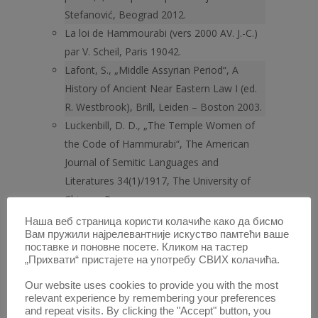
Stefanović, Beograd 2012.
La loi de Hammourabi (vers 2000 AV. J.-C.)
par V. Scheil, Paris 19042.
Lafont, S., „Middle Assyrian Period“, A
History of Ancient Near Eastern Law I (ed.
R. Westbrook), Brill, Leiden – Boston 2003.
Luckenbill, D. D., „The Temple Women of
the Code of Hammurabi“, The American
Journal of Semitic Languages and
Literatures 34(1)/1917, The University of
Chicago Press.
McClure, L. K., „Introduction“, Prostitutes
Наша веб страница користи колачиће како да бисмо
Вам пружили најрелевантније искуство памтећи ваше
and Courtesans in the Ancient World (eds.
поставке и поновне посете. Кликом на тастер
C. A. Faraone, L. K. McClure), The University
„Прихвати“ пристајете на употребу СВИХ колачића.
of Wisconsin Press, Madison 2006.
Our website uses cookies to provide you with the most
Miles, M., „Some Remarks on the Origins
relevant experience by remembering your preferences
of Testacy, with Some References to the
and repeat visits. By clicking the "Accept" button, you