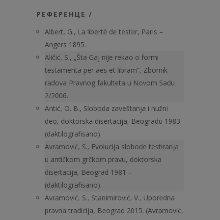
РЕФЕРЕНЦЕ /
Albert, G., La liberté de tester, Paris –
Angers 1895.
Aličić, S., „Šta Gaj nije rekao o formi
testamenta per aes et li­bram“, Zbornik
radova Pravnog fakulteta u Novom Sadu
2/2006.
Antić, O. B., Sloboda zaveštanja i nužni
deo, doktorska disertacija, Beo­gradu 1983.
(daktilografisano).
Avramović, S., Evolucija slobode testiranja
u antičkom grčkom pravu, doktorska
disertacija, Beograd 1981 –
(daktilografisano).
Avramović, S., Stanimirović, V., Uporedna
pravna tradicija, Beograd 2015. (Avramović,