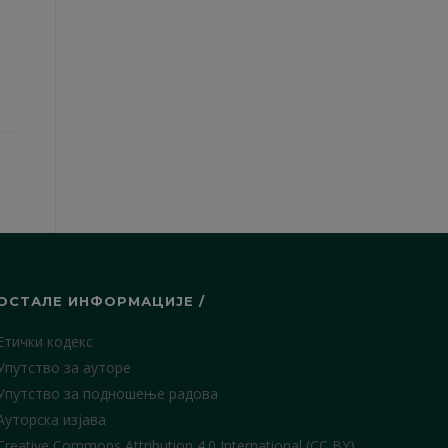
ОСТАЛЕ ИНФОРМАЦИЈЕ /
Етички кодекс
Упутство за ауторе
Упутство за подношење радова
Ауторска изјава
Creative Commons Attribution 4.0 International (CC BY)