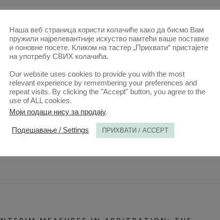
Наша веб страница користи колачиће како да бисмо Вам
пружили најрелевантније искуство памтећи ваше поставке
и поновне посете. Кликом на тастер „Прихвати“ пристајете
на употребу СВИХ колачића.
SETTLEMENT FACILITATION BY ARBITRAL
TRIBUNALS: BOOSTING EFFICIENCY OR
Our website uses cookies to provide you with the most
ENDANGERING DUE PROCESS RIGHTS?
relevant experience by remembering your preferences and
repeat visits. By clicking the "Accept" button, you agree to the
use of ALL cookies.
9. ЈУН. 2025.
АНАЛИ 2025 | ВОЛ 73 | 2
2025-ЧЛАНЦИ
,
АНАЛИ 73–2-
Моји подаци нису за продају
.
ЧЛАНЦИ
,
СВИ ЧЛАНЦИ ОД 2014
Подешавање / Settings
ПРИХВАТИ / ACCEPT