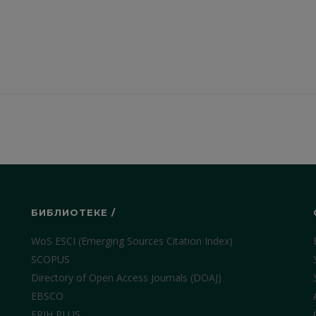
БИБЛИОТЕКЕ /
WoS ESCI (Emerging Sources Citation Index)
SCOPUS
Directory of Open Access Journals (DOAJ)
EBSCO
ERIH PLUS