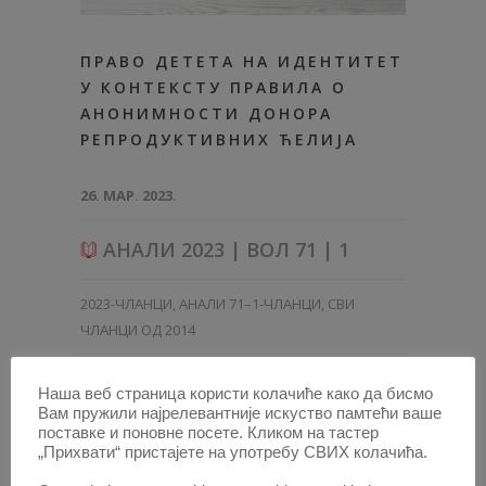
ПРАВО ДЕТЕТА НА ИДЕНТИТЕТ
У КОНТЕКСТУ ПРАВИЛА О
АНОНИМНОСТИ ДОНОРА
РЕПРОДУКТИВНИХ ЋЕЛИЈА
26. МАР. 2023.
АНАЛИ 2023 | ВОЛ 71 | 1
2023-ЧЛАНЦИ
,
АНАЛИ 71–1-ЧЛАНЦИ
,
СВИ
ЧЛАНЦИ ОД 2014
Наша веб страница користи колачиће како да бисмо
Вам пружили најрелевантније искуство памтећи ваше
поставке и поновне посете. Кликом на тастер
„Прихвати“ пристајете на употребу СВИХ колачића.