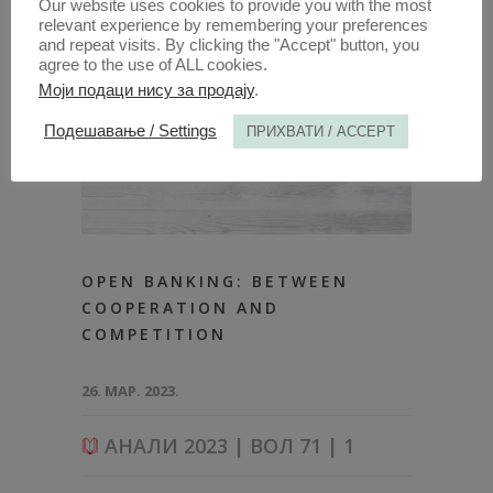
Our website uses cookies to provide you with the most
relevant experience by remembering your preferences
and repeat visits. By clicking the "Accept" button, you
agree to the use of ALL cookies.
Моји подаци нису за продају
.
Подешавање / Settings
ПРИХВАТИ / ACCEPT
OPEN BANKING: BETWEEN
COOPERATION AND
COMPETITION
26. МАР. 2023.
АНАЛИ 2023 | ВОЛ 71 | 1