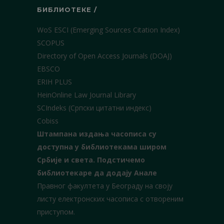
БИБЛИОТЕКЕ /
WoS ESCI (Emerging Sources Citation Index)
SCOPUS
Directory of Open Access Journals (DOAJ)
EBSCO
ERIH PLUS
HeinOnline Law Journal Library
SCIndeks (Српски цитатни индекс)
Cobiss
Штампана издања часописа су
доступна у библиотекама широм
Србије и света.
Подстичемо
библиотекаре да додају Анале
Правног факултета у Београду на своју
листу електронских часописа с отвореним
приступом.