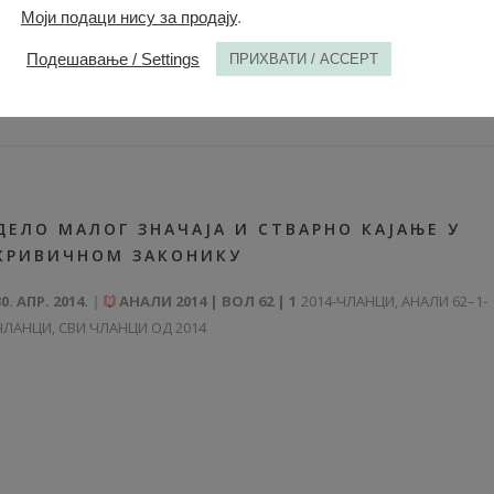
Моји подаци нису за продају
.
Подешавање / Settings
ПРИХВАТИ / ACCEPT
ДЕЛО МАЛОГ ЗНАЧАЈА И СТВАРНО КАЈАЊЕ У
КРИВИЧНОМ ЗАКОНИКУ
30. АПР. 2014.
АНАЛИ 2014 | ВОЛ 62 | 1
2014-ЧЛАНЦИ
,
АНАЛИ 62–1-
ЧЛАНЦИ
,
СВИ ЧЛАНЦИ ОД 2014