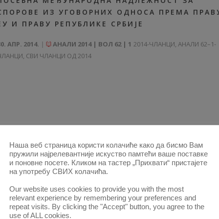
ПОСЕБНА МЕЂУНАРОДНА НАДЛЕЖНОСТ ЗА
СПОРОВЕ ИЗ УГОВОРНИХ ОДНОСА ПРЕМА ПРАВ
ЕУ И ПРАВУ РЕПУБЛИКЕ СРБИЈЕ
30. АПР. 2014.
АНАЛИ 2014 | ВОЛ 62 | 1
2014-ЧЛАНЦИ
,
АНАЛИ 62–1-
ЧЛАНЦИ
,
СВИ ЧЛАНЦИ ОД 2014
Наша веб страница користи колачиће како да бисмо Вам
пружили најрелевантније искуство памтећи ваше поставке
ВАНБРАЧНE ЗАЈЕДНИЦE – КАНОНСКОПРАВНА
и поновне посете. Кликом на тастер „Прихвати“ пристајете
ПЕРСПЕКТИВА
на употребу СВИХ колачића.
Our website uses cookies to provide you with the most
30. АПР. 2014.
АНАЛИ 2014 | ВОЛ 62 | 1
2014-ЧЛАНЦИ
,
АНАЛИ 62–1-
relevant experience by remembering your preferences and
ЧЛАНЦИ
,
СВИ ЧЛАНЦИ ОД 2014
repeat visits. By clicking the "Accept" button, you agree to the
use of ALL cookies.