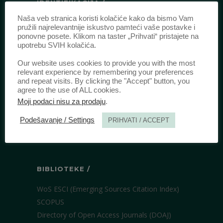
IDENTIFIKACIJA /
Naša veb stranica koristi kolačiće kako da bismo Vam
ISSN:
0003-2565
(Štampano izdanje)
pružili najrelevantnije iskustvo pamteći vaše postavke i
eISSN:
2406-2693
(Onlajn izdanje)
ponovne posete. Klikom na taster „Prihvati“ pristajete na
upotrebu SVIH kolačića.
DOI:
10.51204/Anali_PFBU_1906
Our website uses cookies to provide you with the most
relevant experience by remembering your preferences
IZDAVAČ /
and repeat visits. By clicking the "Accept" button, you
agree to the use of ALL cookies.
Pravni fakultet Univerziteta u Beogradu
Moji podaci nisu za prodaju
.
Bulevar kralja Aleksandra 67
Podešavanje / Settings
PRIHVATI / ACCEPT
11000 Beograd
Srbija
BIBLIOTEKE /
WoS ESCI (Emerging Sources Citation Index)
SCOPUS
Directory of Open Access Journals (DOAJ)