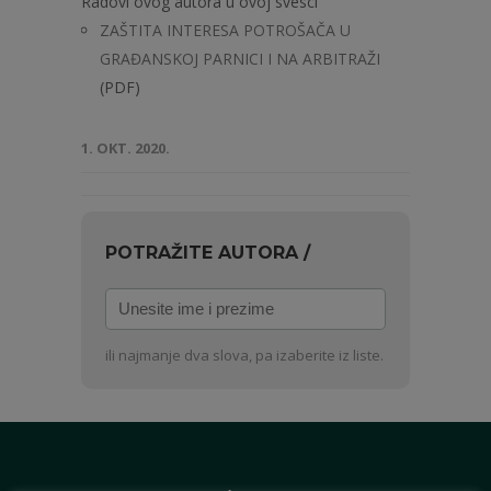
Radovi ovog autora u ovoj svesci
ZAŠTITA INTERESA POTROŠAČA U
GRAĐANSKOJ PARNICI I NA ARBITRAŽI
(PDF)
1. OKT. 2020.
POTRAŽITE AUTORA /
Unesite
ime
i
ili najmanje dva slova, pa izaberite iz liste.
prezime