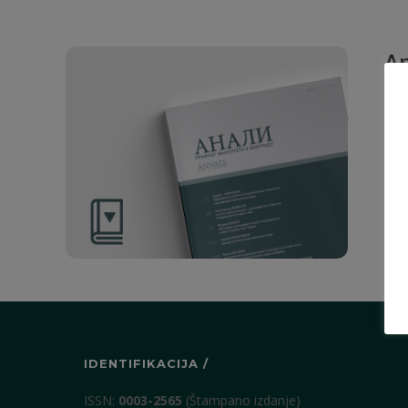
An
Rad
21. 
IDENTIFIKACIJA /
ISSN:
0003-2565
(Štampano izdanje)