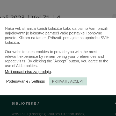
ali 2023 | Vol 71 | 4
Naša veb stranica koristi kolačiće kako da bismo Vam pružili
ovi ovog autora u ovoj svesci
najrelevantnije iskustvo pamteći vaše postavke i ponovne
Passion and Responsibility: The Puzzle of
posete. Klikom na taster „Prihvati“ pristajete na upotrebu SVIH
kolačića.
Asymmetry
(Sažetak)
Our website uses cookies to provide you with the most
DEC. 2023.
relevant experience by remembering your preferences and
repeat visits. By clicking the "Accept" button, you agree to the
use of ALL cookies.
Moji podaci nisu za prodaju
.
Podešavanje / Settings
PRIHVATI / ACCEPT
BIBLIOTEKE /
WoS ESCI (Emerging Sources Citation Index)