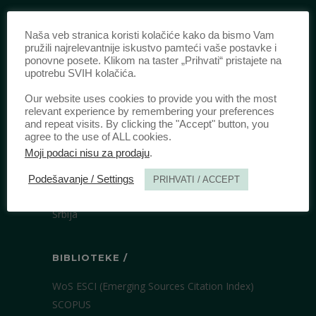
IDENTIFIKACIJA /
Naša veb stranica koristi kolačiće kako da bismo Vam
pružili najrelevantnije iskustvo pamteći vaše postavke i
ISSN:
0003-2565
(Štampano izdanje)
ponovne posete. Klikom na taster „Prihvati“ pristajete na
eISSN:
2406-2693
(Onlajn izdanje)
upotrebu SVIH kolačića.
DOI:
10.51204/Anali_PFBU_1906
Our website uses cookies to provide you with the most
relevant experience by remembering your preferences
and repeat visits. By clicking the "Accept" button, you
IZDAVAČ /
agree to the use of ALL cookies.
Moji podaci nisu za prodaju
.
Pravni fakultet Univerziteta u Beogradu
Bulevar kralja Aleksandra 67
Podešavanje / Settings
PRIHVATI / ACCEPT
11000 Beograd
Srbija
BIBLIOTEKE /
WoS ESCI (Emerging Sources Citation Index)
SCOPUS