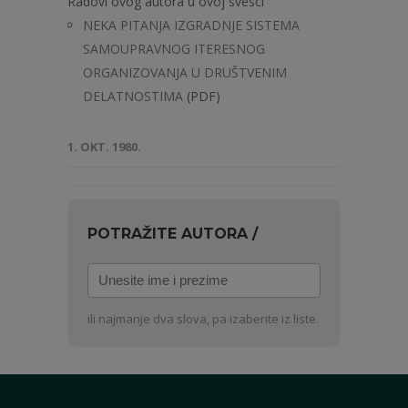
Radovi ovog autora u ovoj svesci
NEKA PITANJA IZGRADNJE SISTEMA
SAMOUPRAVNOG ITERESNOG
ORGANIZOVANJA U DRUŠTVENIM
DELATNOSTIMA
(PDF)
1. OKT. 1980.
POTRAŽITE AUTORA /
Unesite
ime
i
ili najmanje dva slova, pa izaberite iz liste.
prezime