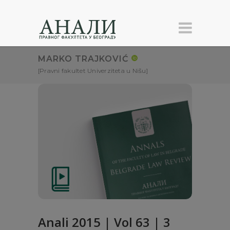
MARKO TRAJKOVIĆ
[Pravni fakultet Univerziteta u Nišu]
Anali 2015 | Vol 63 | 3