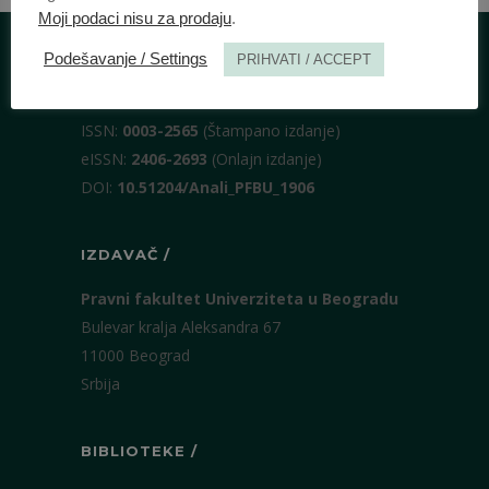
Moji podaci nisu za prodaju
.
Podešavanje / Settings
PRIHVATI / ACCEPT
IDENTIFIKACIJA /
ISSN:
0003-2565
(Štampano izdanje)
eISSN:
2406-2693
(Onlajn izdanje)
DOI:
10.51204/Anali_PFBU_1906
IZDAVAČ /
Pravni fakultet Univerziteta u Beogradu
Bulevar kralja Aleksandra 67
11000 Beograd
Srbija
BIBLIOTEKE /