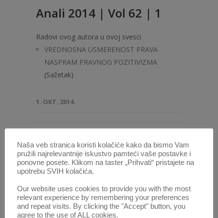
Anali 2014 | Vol 62 | 1
Radovi ovog autora u ovoj svesci
VREDNOSNA USMERENOST PRAVA
NASPRAM PRAVNOG POZITIVIZMA
(Sažetak)
1. OKT. 2014.
Naša veb stranica koristi kolačiće kako da bismo Vam
POTRAŽITE AUTORA /
pružili najrelevantnije iskustvo pamteći vaše postavke i
ponovne posete. Klikom na taster „Prihvati“ pristajete na
Unesite
upotrebu SVIH kolačića.
ime
Our website uses cookies to provide you with the most
i
ili najmanje dva slova, pa izaberite iz liste.
relevant experience by remembering your preferences
prezime
and repeat visits. By clicking the "Accept" button, you
agree to the use of ALL cookies.