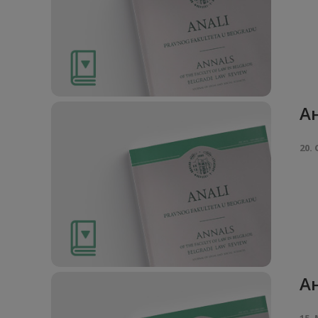
Aн
20. 
Ан
15. 