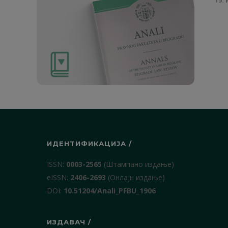
ИДЕНТИФИКАЦИЈА /
ISSN:
0003-2565
(Штампано издање)
еISSN:
2406-2693
(Онлајн издање)
DOI:
10.51204/Anali_PFBU_1906
ИЗДАВАЧ /