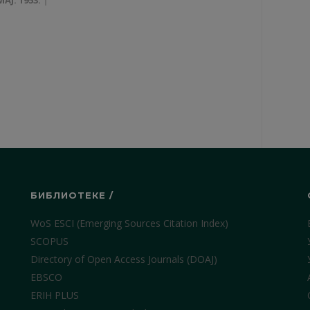
БИБЛИОТЕКЕ /
WoS ESCI (Emerging Sources Citation Index)
SCOPUS
Directory of Open Access Journals (DOAJ)
EBSCO
ERIH PLUS