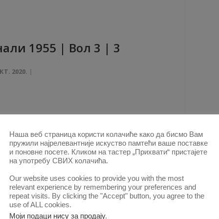
aли 1955 | Вол 3 | 3
КТ. 2020.
Наша веб страница користи колачиће како да бисмо Вам
пружили најрелевантније искуство памтећи ваше поставке
и поновне посете. Кликом на тастер „Прихвати“ пристајете
aли 1955 | Вол 3 | 2
на употребу СВИХ колачића.
Our website uses cookies to provide you with the most
relevant experience by remembering your preferences and
КТ. 2020.
repeat visits. By clicking the "Accept" button, you agree to the
use of ALL cookies.
Моји подаци нису за продају
.