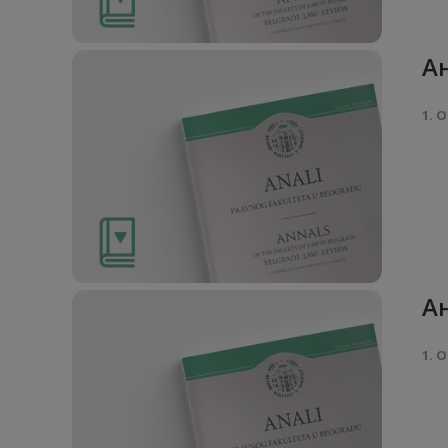
Ан
1. О
Ан
1. О