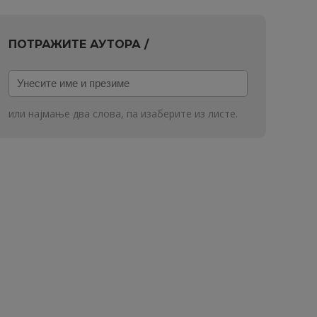
ПОТРАЖИТЕ АУТОРА /
Унесите
име
и
или најмање два слова, па изаберите из листе.
презиме