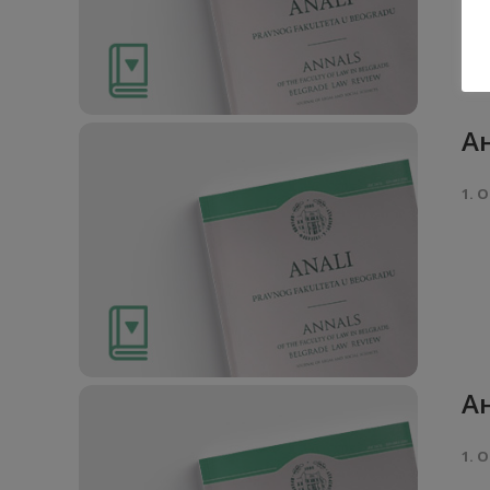
Ан
1. О
Ан
1. О