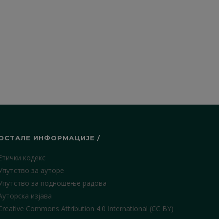
ОСТАЛЕ ИНФОРМАЦИЈЕ /
Етички кодекс
Упутство за ауторе
Упутство за подношење радова
Ауторска изјава
Creative Commons Attribution 4.0 International (CC BY)