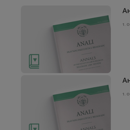
Ан
1. О
Ан
1. О