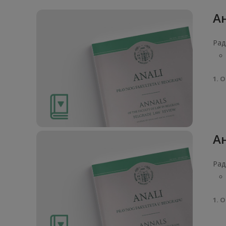
Ан
Рад
1. О
Ан
Рад
1. О