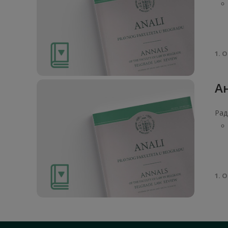
1. О
Ан
Рад
1. О