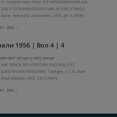
Cr. Friedrich Hans-Peter: DIE WIEDEREINFÜHRUNG
DES STOCKWERKSEIGENTUMS IN DER SCHWEIZ.
Basel, Helbing & Lichtenhahn, 1956, 261 S.
(PDF)
КТ. 2020.
aли 1956 | Вол 4 | 4
ови овог аутора у овој свесци
Rolf SERICK: RECHTSFORM UND REALITÄT
JURISTISCHER PERSONEN. Tübingen, J. C. B. Molir
(Paul Siebeck), 1955, 232 S
(PDF)
КТ. 2020.