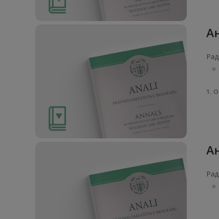
Ан
Рад
1. О
Ан
Рад