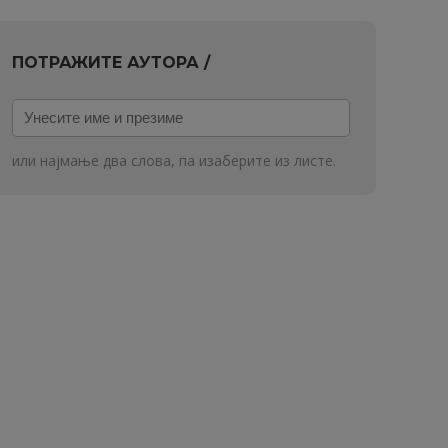
ПОТРАЖИТЕ АУТОРА /
Унесите
име
и
или најмање два слова, па изаберите из листе.
презиме