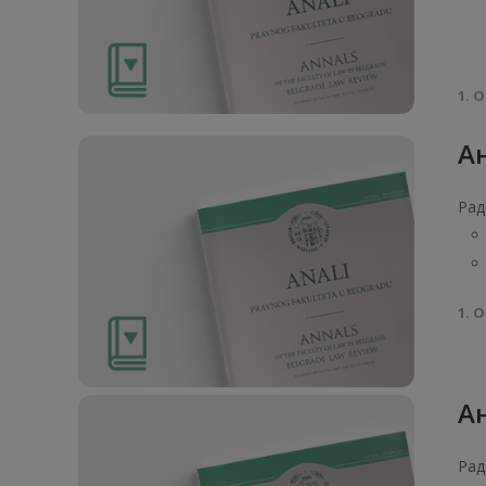
1. О
Ан
Рад
1. О
Ан
Рад