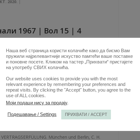
КТ. 2020.
aли 1967 | Вол 15 | 4
ови овог аутора у овој свесци
Наша веб страница користи колачиће како да бисмо Вам
СХВАТАЊЕ О СВОЈИНИ И ОКТОБАРСКА
пружили најрелевантније искуство памтећи ваше поставке
РЕВОЛУЦИЈА
(PDF)
и поновне посете. Кликом на тастер „Прихвати“ пристајете
на употребу СВИХ колачића.
КТ. 2020.
Our website uses cookies to provide you with the most
relevant experience by remembering your preferences and
repeat visits. By clicking the "Accept" button, you agree to the
use of ALL cookies.
aли 1958 | Вол 6 | 2
Моји подаци нису за продају
.
Подешавање / Settings
ПРИХВАТИ / ACCEPT
ови овог аутора у овој свесци
Karl Larenz: GESCHÄFTSGRUNDLAGE UND
VERTRAGSERFÜLUNG. München und Berlin, С. H.