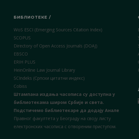
БИБЛИОТЕКЕ /
WoS ESCI (Emerging Sources Citation Index)
SCOPUS
Directory of Open Access Journals (DOAJ)
EBSCO
ERIH PLUS
HeinOnline Law Journal Library
SCIndeks (Српски цитатни индекс)
Cobiss
Штампана издања часописа су доступна у
библиотекама широм Србије и света.
Подстичемо библиотекаре да додају Анале
Правног факултета у Београду на своју листу
електронских часописа с отвореним приступом.