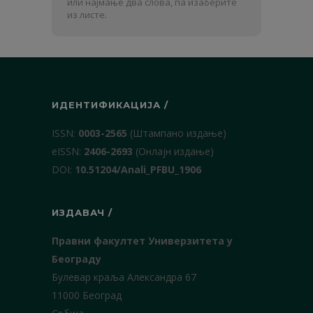
или најмање два слова, па изаберите
презиме
из листе.
ИДЕНТИФИКАЦИЈА /
ISSN:
0003-2565
(Штампано издање)
еISSN:
2406-2693
(Онлајн издање)
DOI:
10.51204/Anali_PFBU_1906
ИЗДАВАЧ /
Правни факултет Универзитета у
Београду
Булевар краља Александра 67
11000 Београд