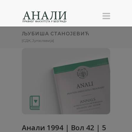
ЉУБИША СТАНОЈЕВИЋ
[СДК, Југославија]
Анaли 1994 | Вол 42 | 5