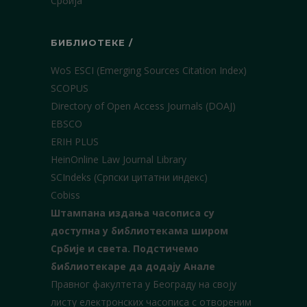
Србија
БИБЛИОТЕКЕ /
WoS ESCI (Emerging Sources Citation Index)
SCOPUS
Directory of Open Access Journals (DOAJ)
EBSCO
ERIH PLUS
HeinOnline Law Journal Library
SCIndeks (Српски цитатни индекс)
Cobiss
Штампана издања часописа су
доступна у библиотекама широм
Србије и света.
Подстичемо
библиотекаре да додају Анале
Правног факултета у Београду на своју
листу електронских часописа с отвореним