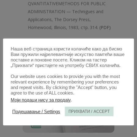
QVANTITATIVEMETHODS FOR PUBLIC
ADMINISTRATION — Technigues and
Applications, The Dorsey Press,
Homewood, Illinois, 1983, стр. 314.
(PDF)
1. ОКТ. 1980.
Наша веб страница користи колачиће како да бисмо
Вам пружили најрелевантније искуство памтећи ваше
поставке и поновне посете. Кликом на тастер
„Прихвати“ пристајете на употребу СВИХ колачића.
Our website uses cookies to provide you with the most
relevant experience by remembering your preferences
and repeat visits. By clicking the "Accept" button, you
agree to the use of ALL cookies.
Моји подаци нису за продају
.
Подешавање / Settings
ПРИХВАТИ / ACCEPT