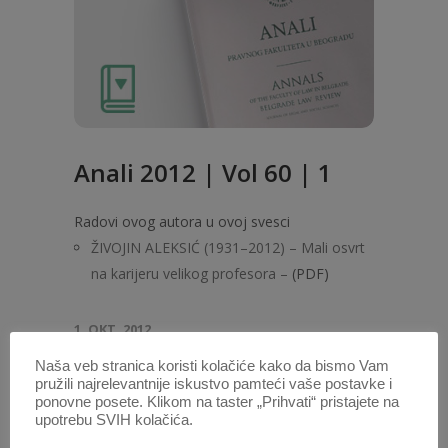
Anali 2012 | Vol 60 | 1
Radovi ovog autora u ovoj svesci
ŽIVOJIN ALEKSIĆ (1931–2012) – Mali osvrt
na karijeru velikog profesora –
(PDF)
1. OKT. 2012.
Naša veb stranica koristi kolačiće kako da bismo Vam
pružili najrelevantnije iskustvo pamteći vaše postavke i
ponovne posete. Klikom na taster „Prihvati“ pristajete na
upotrebu SVIH kolačića.