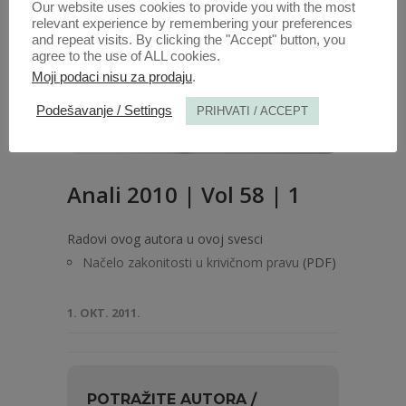
Our website uses cookies to provide you with the most
relevant experience by remembering your preferences
and repeat visits. By clicking the "Accept" button, you
agree to the use of ALL cookies.
Moji podaci nisu za prodaju
.
Podešavanje / Settings
PRIHVATI / ACCEPT
Anali 2010 | Vol 58 | 1
Radovi ovog autora u ovoj svesci
Načelo zakonitosti u krivičnom pravu
(PDF)
1. OKT. 2011.
POTRAŽITE AUTORA /