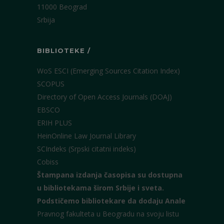
11000 Beograd
Srbija
BIBLIOTEKE /
WoS ESCI (Emerging Sources Citation Index)
SCOPUS
Directory of Open Access Journals (DOAJ)
EBSCO
ERIH PLUS
HeinOnline Law Journal Library
SCIndeks (Srpski citatni indeks)
Cobiss
Štampana izdanja časopisa su dostupna
u bibliotekama širom Srbije i sveta.
Podstičemo bibliotekare da dodaju Anale
Pravnog fakulteta u Beogradu na svoju listu