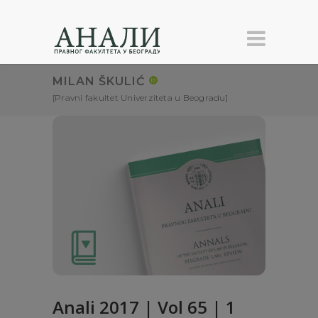
MILAN ŠKULIĆ
[Pravni fakultet Univerziteta u Beogradu]
Anali 2017 | Vol 65 | 1