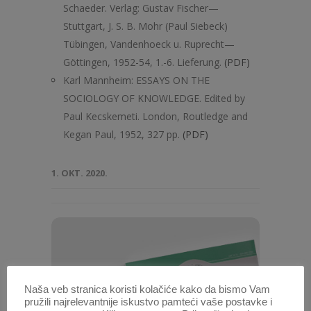
Schaeder. Verlag: Gustav Fischer—
Stuttgart, J. S. B. Mohr (Paul Siebeck)
Tübingen, Vandenhoeck u. Ruprecht—
Göttingen, 1952-54, 1.-6. Lieferung.
(PDF)
Karl Mannheim: ESSAYS ON THE
SOCIOLOGY OF KNOWLEDGE. Edited by
Paul Kecskemeti. London, Routledge and
Kegan Paul, 1952, 327 pp.
(PDF)
1. OKT. 2020.
Naša veb stranica koristi kolačiće kako da bismo Vam
pružili najrelevantnije iskustvo pamteći vaše postavke i