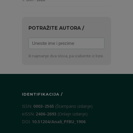
POTRAŽITE AUTORA /
Unesite
ime
i
ili najmanje dva slova, pa izaberite iz liste.
prezime
IDENTIFIKACIJA /
ISSN:
0003-2565
(Štampano izdanje)
eISSN:
2406-2693
(Onlajn izdanje)
DOI:
10.51204/Anali_PFBU_1906