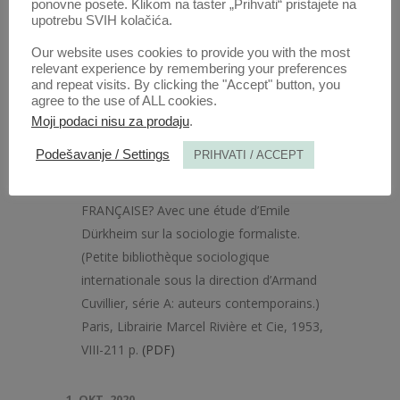
ponovne posete. Klikom na taster „Prihvati“ pristajete na
upotrebu SVIH kolačića.
Our website uses cookies to provide you with the most
relevant experience by remembering your preferences
and repeat visits. By clicking the "Accept" button, you
agree to the use of ALL cookies.
Anali 1954 | Vol 2 | 2
Moji podaci nisu za prodaju
.
Podešavanje / Settings
PRIHVATI / ACCEPT
Radovi ovog autora u ovoj svesci
Armand Cuvillier: OU VA LA SOCIOLOGIE
FRANÇAISE? Avec une étude d’Emile
Dürkheim sur la sociologie formaliste.
(Petite bibliothèque sociologique
internationale sous la direction d’Armand
Cuvillier, série A: auteurs contemporains.)
Paris, Librairie Marcel Rivière et Cie, 1953,
VIII-211 p.
(PDF)
1. OKT. 2020.