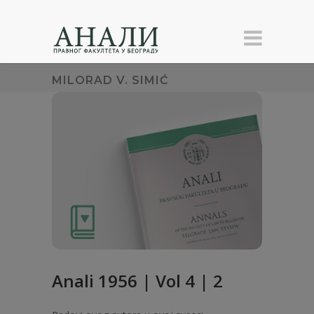
MILORAD V. SIMIĆ
Anali 1956 | Vol 4 | 2