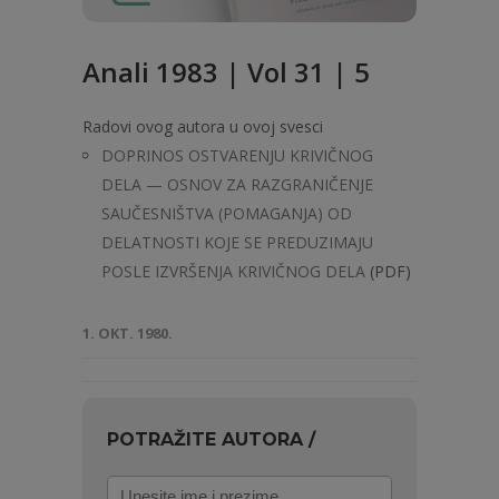
Anali 1983 | Vol 31 | 5
Radovi ovog autora u ovoj svesci
DOPRINOS OSTVARENJU KRIVIČNOG
DELA — OSNOV ZA RAZGRANIČENJE
SAUČESNIŠTVA (POMAGANJA) OD
DELATNOSTI KOJE SE PREDUZIMAJU
POSLE IZVRŠENJA KRIVIČNOG DELA
(PDF)
1. OKT. 1980.
POTRAŽITE AUTORA /
Unesite