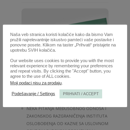
Naša veb stranica koristi kolačiće kako da bismo Vam
pružili najrelevantnije iskustvo pamteći vaše postavke i
ponovne posete. Klikom na taster „Prihvati“ pristajete na
upotrebu SVIH kolačića.
Our website uses cookies to provide you with the most
relevant experience by remembering your preferences
and repeat visits. By clicking the "Accept" button, you
agree to the use of ALL cookies.
Moji podaci nisu za prodaju
.
Anali 1988 | Vol 36 | 5
Podešavanje / Settings
PRIHVATI / ACCEPT
Radovi ovog autora u ovoj svesci
NEKA PITANJA MEĐUSOBNOG ODNOSA I
ZAKONSKOG RAZGRANIČENJA INSTITUTA
OSLOBOĐENJA OD KAZNE SA USLOVNOM