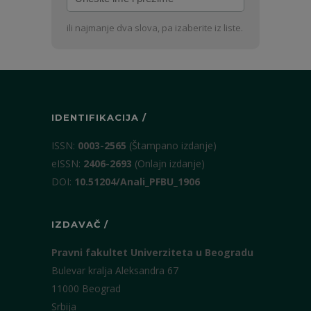
ime
i
ili najmanje dva slova, pa izaberite iz liste.
prezime
IDENTIFIKACIJA /
ISSN:
0003-2565
(Štampano izdanje)
eISSN:
2406-2693
(Onlajn izdanje)
DOI:
10.51204/Anali_PFBU_1906
IZDAVAČ /
Pravni fakultet Univerziteta u Beogradu
Bulevar kralja Aleksandra 67
11000 Beograd
Srbija