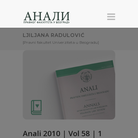
LJILJANA RADULOVIĆ
[Pravni fakultet Univerziteta u Beogradu]
Anali 2010 | Vol 58 | 1