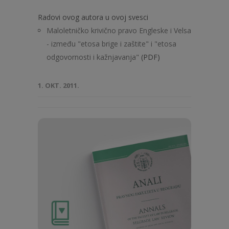
Radovi ovog autora u ovoj svesci
Maloletničko krivično pravo Engleske i Velsa
- između "etosa brige i zaštite" i "etosa
odgovornosti i kažnjavanja"
(PDF)
1. OKT. 2011.