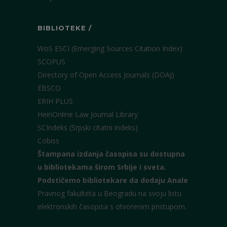
BIBLIOTEKE /
WoS ESCI (Emerging Sources Citation Index)
SCOPUS
Directory of Open Access Journals (DOAJ)
EBSCO
ERIH PLUS
HeinOnline Law Journal Library
SCIndeks (Srpski citatni indeks)
Cobiss
Štampana izdanja časopisa su dostupna
u bibliotekama širom Srbije i sveta.
Podstičemo bibliotekare da dodaju Anale
Pravnog fakulteta u Beogradu na svoju listu
elektronskih časopisa s otvorenim pristupom.