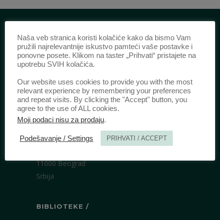
Naša veb stranica koristi kolačiće kako da bismo Vam
IDENTIFIKACIJA /
pružili najrelevantnije iskustvo pamteći vaše postavke i
ponovne posete. Klikom na taster „Prihvati“ pristajete na
ISSN:
0003-2565
(Štampano izdanje)
upotrebu SVIH kolačića.
eISSN:
2406-2693
(Onlajn izdanje)
Our website uses cookies to provide you with the most
DOI:
10.51204/Anali_PFBU_1906
relevant experience by remembering your preferences
and repeat visits. By clicking the "Accept" button, you
agree to the use of ALL cookies.
IZDAVAČ /
Moji podaci nisu za prodaju
.
Pravni fakultet Univerziteta u Beogradu
Podešavanje / Settings
PRIHVATI / ACCEPT
Bulevar kralja Aleksandra 67
11000 Beograd
Srbija
BIBLIOTEKE /