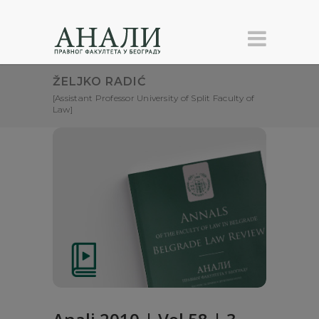
ŽELJKO RADIĆ
[Assistant Professor University of Split Faculty of
Law]