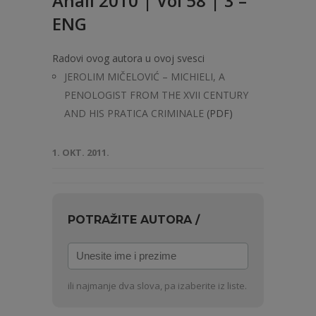
Anali 2010 | Vol 58 | 3 –
ENG
Radovi ovog autora u ovoj svesci
JEROLIM MIČELOVIĆ – MICHIELI, A
PENOLOGIST FROM THE XVII CENTURY
AND HIS PRATICA CRIMINALE
(PDF)
1. OKT. 2011.
POTRAŽITE AUTORA /
Unesite
ime
i
ili najmanje dva slova, pa izaberite iz liste.
prezime