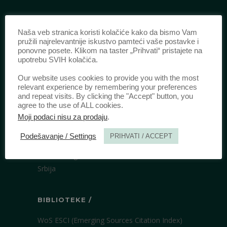
IDENTIFIKACIJA /
Naša veb stranica koristi kolačiće kako da bismo Vam
pružili najrelevantnije iskustvo pamteći vaše postavke i
ISSN:
0003-2565
(Štampano izdanje)
ponovne posete. Klikom na taster „Prihvati“ pristajete na
upotrebu SVIH kolačića.
eISSN:
2406-2693
(Onlajn izdanje)
DOI:
10.51204/Anali_PFBU_1906
Our website uses cookies to provide you with the most
relevant experience by remembering your preferences
and repeat visits. By clicking the "Accept" button, you
agree to the use of ALL cookies.
IZDAVAČ /
Moji podaci nisu za prodaju
.
Pravni fakultet Univerziteta u Beogradu
Podešavanje / Settings
PRIHVATI / ACCEPT
Bulevar kralja Aleksandra 67
11000 Beograd
Srbija
BIBLIOTEKE /
WoS ESCI (Emerging Sources Citation Index)