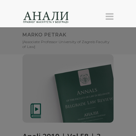
MARKO PETRAK
[Associate Professor University of Zagreb Faculty
of Law]