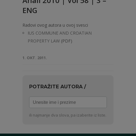
Anali 2010 | Vol 58 | 3 –
ENG
Radovi ovog autora u ovoj svesci
IUS COMMUNE AND CROATIAN
PROPERTY LAW
(PDF)
1. OKT. 2011.
POTRAŽITE AUTORA /
Unesite
ime
i
ili najmanje dva slova, pa izaberite iz liste.
prezime