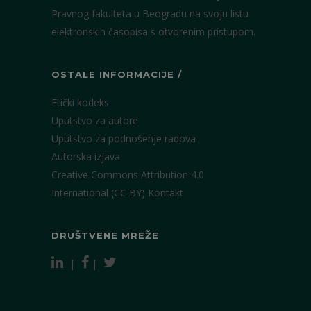
Pravnog fakulteta u Beogradu na svoju listu
elektronskih časopisa s otvorenim pristupom.
OSTALE INFORMACIJE /
Etički kodeks
Uputstvo za autore
Uputstvo za podnošenje radova
Autorska izjava
Creative Commons Attribution 4.0
International (CC BY)
Kontakt
DRUŠTVENE MREŽE
|
|