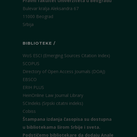
Pravni fakultet Univerziteta u Beogradu
Bulevar kralja Aleksandra 67
11000 Beograd
Srbija
BIBLIOTEKE /
WoS ESCI (Emerging Sources Citation Index)
SCOPUS
Directory of Open Access Journals (DOAJ)
EBSCO
ERIH PLUS
HeinOnline Law Journal Library
SCIndeks (Srpski citatni indeks)
Cobiss
Štampana izdanja časopisa su dostupna
u bibliotekama širom Srbije i sveta.
Podstičemo bibliotekare da dodaju Anale