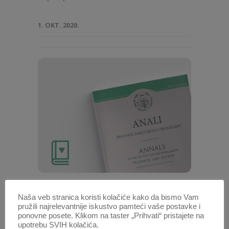
1. OKT. 2020.
Anali 1975 | Vol 23 | 4
Naša veb stranica koristi kolačiće kako da bismo Vam
pružili najrelevantnije iskustvo pamteći vaše postavke i
ponovne posete. Klikom na taster „Prihvati“ pristajete na
upotrebu SVIH kolačića.
1. OKT. 2020.