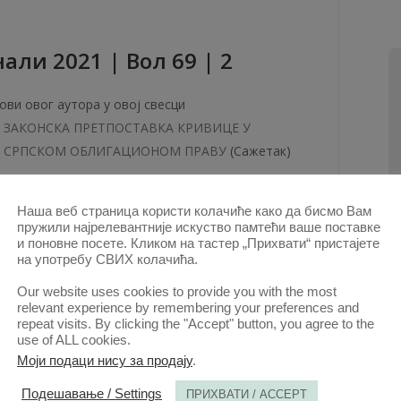
али 2021 | Вол 69 | 2
ови овог аутора у овој свесци
ЗАКОНСКА ПРЕТПОСТАВКА КРИВИЦЕ У
СРПСКОМ ОБЛИГАЦИОНОМ ПРАВУ
(Сажетак)
ЈУН. 2021.
Наша веб страница користи колачиће како да бисмо Вам
пружили најрелевантније искуство памтећи ваше поставке
и поновне посете. Кликом на тастер „Прихвати“ пристајете
на употребу СВИХ колачића.
али 2018 | Вол 66 | 1
Our website uses cookies to provide you with the most
relevant experience by remembering your preferences and
ови овог аутора у овој свесци
repeat visits. By clicking the "Accept" button, you agree to the
use of ALL cookies.
ОБЈЕКТИВНА ОДГОВОРНОСТ МЕДИЦИНСКИХ
Моји подаци нису за продају
.
ПОСЛЕНИКА ЗА ШТЕТУ ОД ОПАСНИХ
МЕДИЦИНСКИХ СРЕДСТАВА – АРГУМЕНТИ PRO
Подешавање / Settings
ПРИХВАТИ / ACCEPT