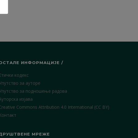
ОСТАЛЕ ИНФОРМАЦИЈЕ /
Етички кодекс
Упутство за ауторе
Упутство за подношење радова
Ауторска изјава
Creative Commons Attribution 4.0 International (CC BY)
Контакт
ДРУШТВЕНЕ МРЕЖЕ