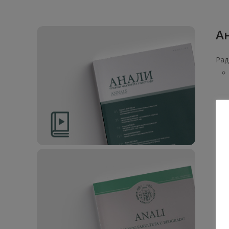
Ан
Рад
18. 
Ан
Рад