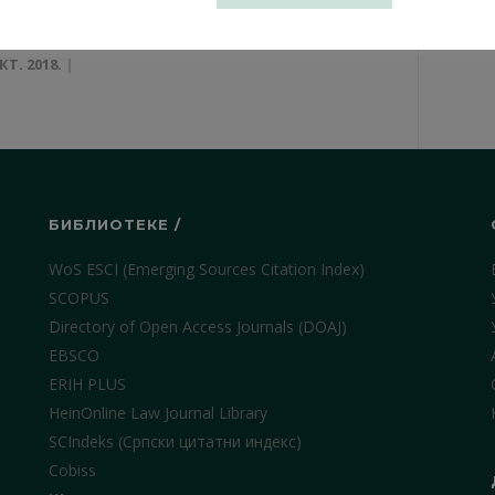
ET CONTRA
(Сажетак)
КТ. 2018.
БИБЛИОТЕКЕ /
WoS ESCI (Emerging Sources Citation Index)
SCOPUS
Directory of Open Access Journals (DOAJ)
EBSCO
ERIH PLUS
HeinOnline Law Journal Library
SCIndeks (Српски цитатни индекс)
Cobiss