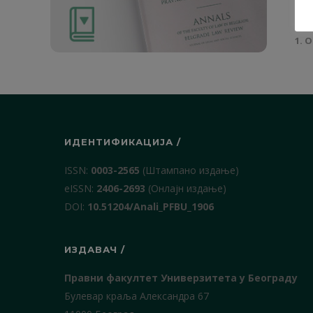
1. О
ИДЕНТИФИКАЦИЈА /
ISSN:
0003-2565
(Штампано издање)
еISSN:
2406-2693
(Онлајн издање)
DOI:
10.51204/Anali_PFBU_1906
ИЗДАВАЧ /
Правни факултет Универзитета у Београду
Булевар краља Александра 67