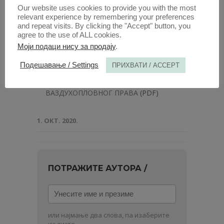
Our website uses cookies to provide you with the most
relevant experience by remembering your preferences
Анaли 1958 | Вол 6 | 2
and repeat visits. By clicking the "Accept" button, you
agree to the use of ALL cookies.
Моји подаци нису за продају
.
Радови овог аутора у овој свесци
Подешавање / Settings
ПРИХВАТИ / ACCEPT
САВРЕМЕНА СХВАТАЊА О РАЗВОЈУ
ОДНОСА МЕђуНАРОДНОГ И
ВАЗДУХОПЛОВНОГ ПРАВА
(PDF)
1. ОКТ. 2020.
ПОТРАЖИТЕ АУТОРА /
Унесите
име
и
или најмање два слова, па изаберите