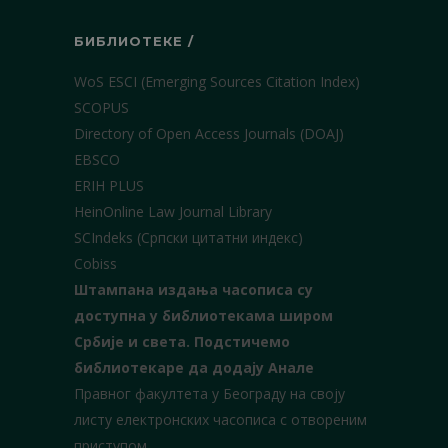
БИБЛИОТЕКЕ /
WoS ESCI (Emerging Sources Citation Index)
SCOPUS
Directory of Open Access Journals (DOAJ)
EBSCO
ERIH PLUS
HeinOnline Law Journal Library
SCIndeks (Српски цитатни индекс)
Cobiss
Штампана издања часописа су
доступна у библиотекама широм
Србије и света.
Подстичемо
библиотекаре да додају Анале
Правног факултета у Београду на своју
листу електронских часописа с отвореним
приступом.