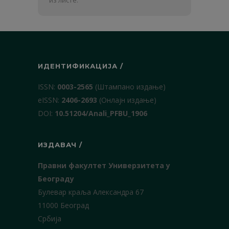
презиме
из листе.
ИДЕНТИФИКАЦИЈА /
ISSN:
0003-2565
(Штампано издање)
еISSN:
2406-2693
(Онлајн издање)
DOI:
10.51204/Anali_PFBU_1906
ИЗДАВАЧ /
Правни факултет Универзитета у
Београду
Булевар краља Александра 67
11000 Београд
Србија