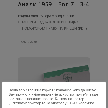
Анaли 1959 | Вол 7 | 3-4
Радови овог аутора у овој свесци
МЕЂУНАРОДНА КОНФЕРЕНЦИJA О
ПОМОРСКОМ ПРАВУ НА РИЈЕЦИ
(PDF)
1. ОКТ. 2020.
Наша веб страница користи колачиће како да бисмо
Вам пружили најрелевантније искуство памтећи ваше
поставке и поновне посете. Кликом на тастер
„Прихвати“ пристајете на употребу СВИХ колачића.