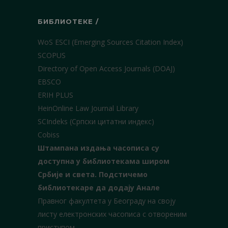
БИБЛИОТЕКЕ /
WoS ESCI (Emerging Sources Citation Index)
SCOPUS
Directory of Open Access Journals (DOAJ)
EBSCO
ERIH PLUS
HeinOnline Law Journal Library
SCIndeks (Српски цитатни индекс)
Cobiss
Штампана издања часописа су
доступна у библиотекама широм
Србије и света.
Подстичемо
библиотекаре да додају Анале
Правног факултета у Београду на своју
листу електронских часописа с отвореним
приступом.