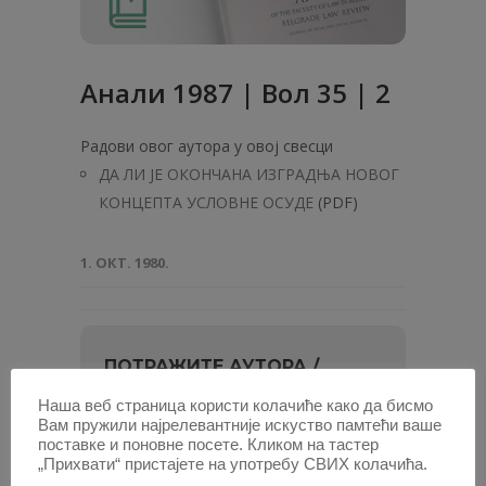
Анaли 1987 | Вол 35 | 2
Радови овог аутора у овој свесци
ДА ЛИ ЈЕ ОКОНЧАНА ИЗГРАДЊА НОВОГ
КОНЦЕПТА УСЛОВНЕ ОСУДЕ
(PDF)
1. ОКТ. 1980.
ПОТРАЖИТЕ АУТОРА /
Наша веб страница користи колачиће како да бисмо
Унесите
Вам пружили најрелевантније искуство памтећи ваше
име
поставке и поновне посете. Кликом на тастер
и
„Прихвати“ пристајете на употребу СВИХ колачића.
или најмање два слова, па изаберите