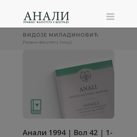
ВИДОЈЕ МИЛАДИНОВИЋ
[Правни факултет у Нишу]
Анaли 1994 | Вол 42 | 1-