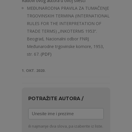
Radovi ovog autora u ovoj svesci
MEĐUNARODNA PRAVILA ZA TUMAČENJE
TRGOVINSKIH TERMINA (INTERNATIONAL
RULES FOR THE INTERPRETATION OF
TRADE TERMS) „INKOTERMS 1953“.
Beograd, Nacionalni odbor FNRJ
Međunarodne trgovinske komore, 1953,
str. 67.
(PDF)
1. OKT. 2020.
POTRAŽITE AUTORA /
Unesite
ime
i
ili najmanje dva slova, pa izaberite iz liste.
prezime