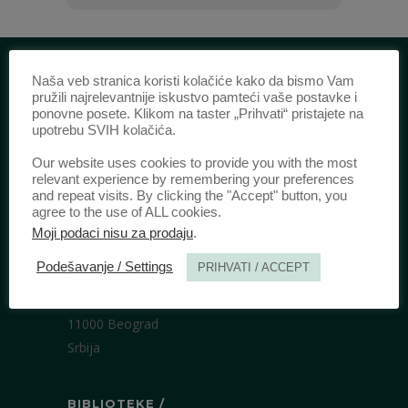
Naša veb stranica koristi kolačiće kako da bismo Vam
pružili najrelevantnije iskustvo pamteći vaše postavke i
IDENTIFIKACIJA /
ponovne posete. Klikom na taster „Prihvati“ pristajete na
upotrebu SVIH kolačića.
ISSN:
0003-2565
(Štampano izdanje)
eISSN:
2406-2693
(Onlajn izdanje)
Our website uses cookies to provide you with the most
relevant experience by remembering your preferences
DOI:
10.51204/Anali_PFBU_1906
and repeat visits. By clicking the "Accept" button, you
agree to the use of ALL cookies.
Moji podaci nisu za prodaju
.
IZDAVAČ /
Podešavanje / Settings
PRIHVATI / ACCEPT
Pravni fakultet Univerziteta u Beogradu
Bulevar kralja Aleksandra 67
11000 Beograd
Srbija
BIBLIOTEKE /