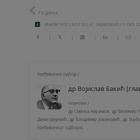
ГОДИНА
АНAЛИ 1972 | ВОЛ 20 | 4
ОБЈАВЉЕНО / 1. ОКТ. 20
A
|
|
|
|
Уређивачки одбор /
др Војислав Бакић [гл
Чланови /
др Смиља Аврамов, др Велимир В
Димитријевић, др Владимир Јовановић, др Љуби
Уређивачког одбора).