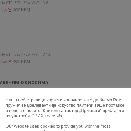
 НА СТР. 687 - 694, УКУПНО 8
ЕНЦА
KОПИРАЈ
 НА СТР. 695 - 706, УКУПНО 12
ЕНЦА
KОПИРАЈ
ТАМБЕНИМ ОДНОСИМА
Наша веб страница користи колачиће како да бисмо Вам
пружили најрелевантније искуство памтећи ваше поставке
 НА СТР. 707 - 711, УКУПНО 5
и поновне посете. Кликом на тастер „Прихвати“ пристајете
ЕНЦА
KОПИРАЈ
на употребу СВИХ колачића.
Our website uses cookies to provide you with the most