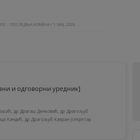
20.
ПОСЛЕДЊА ИЗМЕНА / 1. МАЈ. 2026.
авни и одговорни уредник]
асић, др Драгаш Денковић, др Драгољуб
ца Кандић, др Драгољуб Кавран (секретар