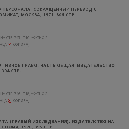
О ПЕРСОНАЛА. СОКРАЩЕННЫЙ ПЕРЕВОД С
ИКА”, МОСКВА, 1971, 806 СТР.
 НА СТР. 745 - 746, УКУПНО 2
ЕНЦА
KОПИРАЈ
РАТИВНОЕ ПРАВО. ЧАСТЬ ОБЩАЯ. ИЗДАТЕЛЬСТВО
304 СТР.
 НА СТР. 746 - 748, УКУПНО 3
ЕНЦА
KОПИРАЈ
АТА (ПРАВЫЙ ИЗСЛЕДВАНИЯ). ИЗДАТЕЛСТВО НА
ОФИЯ, 1970, 395 СТР.