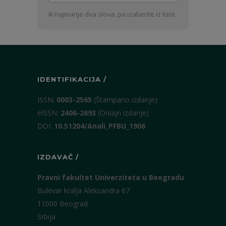
ime
i
ili najmanje dva slova, pa izaberite iz liste.
prezime
IDENTIFIKACIJA /
ISSN:
0003-2565
(Štampano izdanje)
eISSN:
2406-2693
(Onlajn izdanje)
DOI:
10.51204/Anali_PFBU_1906
IZDAVAČ /
Pravni fakultet Univerziteta u Beogradu
Bulevar kralja Aleksandra 67
11000 Beograd
Srbija