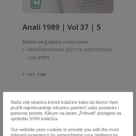
Anali 1989 | Vol 37 | 5
Radovi ovog autora u ovoj svesci
KRIVIČNOPRAVNA ZAŠTITA SOPSTVENOG
LIKA
(PDF)
1. OKT. 1980.
Naša veb stranica koristi kolačiće kako da bismo Vam
pružili najrelevantnije iskustvo pamteći vaše postavke i
ponovne posete. Klikom na taster „Prihvati“ pristajete na
upotrebu SVIH kolačića.
Our website uses cookies to provide you with the most
relevant experience by remembering your preferences