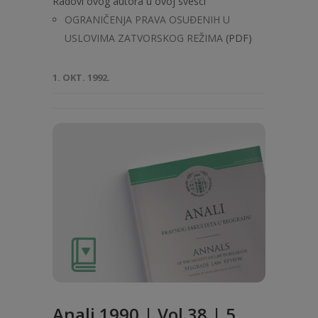
Radovi ovog autora u ovoj svesci
OGRANIČENJA PRAVA OSUĐENIH U
USLOVIMA ZATVORSKOG REŽIMA
(PDF)
1. OKT. 1992.
Anali 1990 | Vol 38 | 5