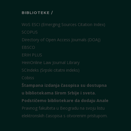
BIBLIOTEKE /
WoS ESCI (Emerging Sources Citation Index)
SCOPUS
Directory of Open Access Journals (DOAJ)
EBSCO
ERIH PLUS
HeinOnline Law Journal Library
SCIndeks (Srpski citatni indeks)
Cobiss
Štampana izdanja časopisa su dostupna
u bibliotekama širom Srbije i sveta.
Podstičemo bibliotekare da dodaju Anale
Pravnog fakulteta u Beogradu na svoju listu
elektronskih časopisa s otvorenim pristupom.