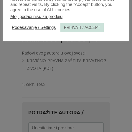
and repeat visits. By clicking the "Accept" button, you
agree to the use of ALL cookies.
Moji podaci nisu za prodaju
.
Podešavanje / Settings
PRIHVATI / ACCEPT
Anali 1988 | Vol 36 | 4
Radovi ovog autora u ovoj svesci
KRIVIČNO-PRAVNA ZAŠTITA PRIVATNOG
ŽIVOTA
(PDF)
1. OKT. 1980.
POTRAŽITE AUTORA /
Unesite