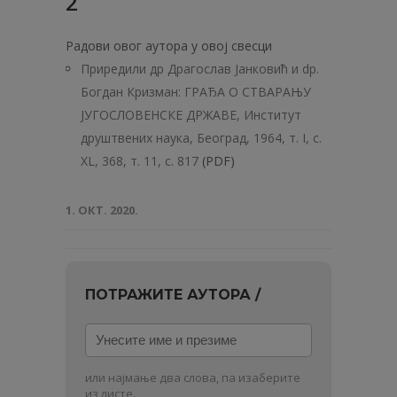
2
Радови овог аутора у овој свесци
Приредили др Драгослав Јанковић и dp.
Богдан Кризман: ГРАЂА О СТВАРАЊУ
ЈУГОСЛОВЕНСКЕ ДРЖАВЕ, Институт
друштвених наука, Београд, 1964, т. I, с.
XL, 368, т. 11, с. 817
(PDF)
1. ОКТ. 2020.
ПОТРАЖИТЕ АУТОРА /
Унесите
име
и
или најмање два слова, па изаберите
презиме
из листе.