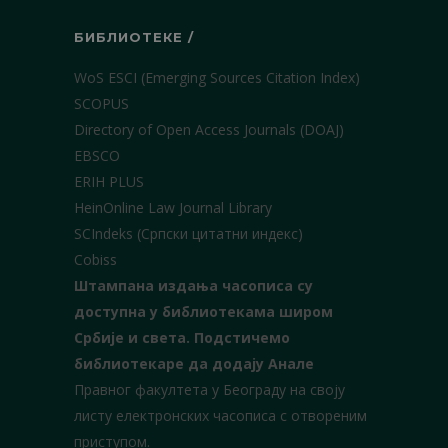
БИБЛИОТЕКЕ /
WoS ESCI (Emerging Sources Citation Index)
SCOPUS
Directory of Open Access Journals (DOAJ)
EBSCO
ERIH PLUS
HeinOnline Law Journal Library
SCIndeks (Српски цитатни индекс)
Cobiss
Штампана издања часописа су
доступна у библиотекама широм
Србије и света.
Подстичемо
библиотекаре да додају Анале
Правног факултета у Београду на своју
листу електронских часописа с отвореним
приступом.