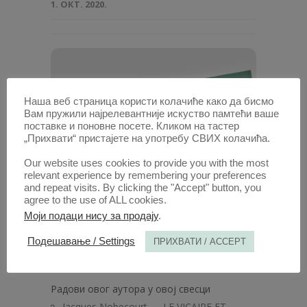
1. ОКТ. 2020.
Наша веб страница користи колачиће како да бисмо
Вам пружили најрелевантније искуство памтећи ваше
поставке и поновне посете. Кликом на тастер
„Прихвати“ пристајете на употребу СВИХ колачића.
Our website uses cookies to provide you with the most
relevant experience by remembering your preferences
and repeat visits. By clicking the "Accept" button, you
agree to the use of ALL cookies.
Моји подаци нису за продају
.
Анaли 1966 | Вол 14 | 3-
Подешавање / Settings
ПРИХВАТИ / ACCEPT
4
Радови овог аутора у овој свесци
Jacques Nobecourt — LE VICAIRE ET