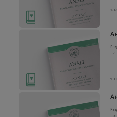
1. О
Ан
Рад
1. О
Ан
Рад