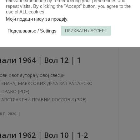
ови овог аутора у овој свесци
relevant experience by remembering your preferences and
repeat visits. By clicking the "Accept" button, you agree to the
НОРМА И ДРУШТВЕНА СТВАРНОСТ
(PDF)
use of ALL cookies.
Моји подаци нису за продају
.
КТ. 2020.
Подешавање / Settings
ПРИХВАТИ / ACCEPT
aли 1964 | Вол 12 | 1
ови овог аутора у овој свесци
ЗНАЧАЈ МАРКСОВИХ ДЕЛА ЗА ГРАЂАНСКО
ПРАВО
(PDF)
АПСТРАКТНИ ПРАВНИ ПОСЛОВИ
(PDF)
КТ. 2020.
aли 1962 | Вол 10 | 1-2