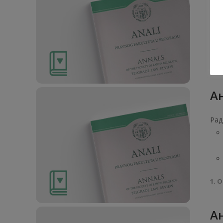
Рад
1. О
Ан
Рад
1. О
Ан