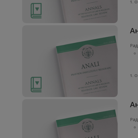
1. О
Ан
Рад
1. О
Ан
Рад