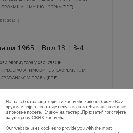
ПРОМАШАЈ, НАУЧНО - ЗБРКА
(PDF)
КТ. 2020.
aли 1965 | Вол 13 | 3-4
ови овог аутора у овој свесци
ПРЕОБРАЖАЈ ИМОВИНЕ У САВРЕМЕНОМ
ГРАЂАНСКОM ПРАВУ
(PDF)
КТ. 2020.
Наша веб страница користи колачиће како да бисмо Вам
пружили најрелевантније искуство памтећи ваше поставке
и поновне посете. Кликом на тастер „Прихвати“ пристајете
aли 1964 | Вол 12 | 2-3
на употребу СВИХ колачића.
Our website uses cookies to provide you with the most