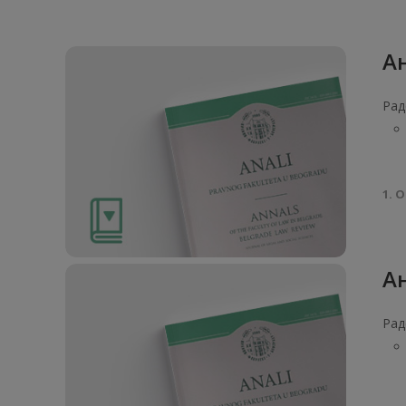
Ан
Рад
1. О
Ан
Рад