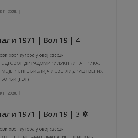
КТ. 2020.
aли 1971 | Вол 19 | 4
ови овог аутора у овој свесци
ОДГОВОР ДР РАДОМИРУ ЛУКИЋУ НА ПРИКАЗ
MOJE КЊИГЕ БИБЛИЈА У СВЕТЛУ ДРУШТВЕНИХ
БОРБИ
(PDF)
КТ. 2020.
али 1971 | Вол 19 | 3 ✲
ови овог аутора у овој свесци
КОНЦЕПЦИЈЕ АМАНДМАНА: ИСТОРИЈСКИ -