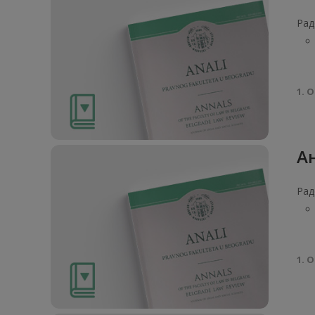
Рад
1. О
Ан
Рад
1. О