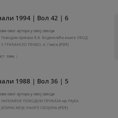
али 1994 | Вол 42 | 6
ови овог аутора у овој свесци
Поводом приказа В.В. Водинелића књиге УВОД
У ГРАЂАНСКО ПРАВО, А. Гамса
(PDF)
КТ. 1994.
aли 1988 | Вол 36 | 5
ови овог аутора у овој свесци
НАПОМЕНЕ ПОВОДОМ ПРИКАЗА мр РАЈКА
ЈЕЛИНА МОЈЕ КЊИГЕ СВОЈИНА
(PDF)