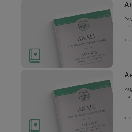
Ан
Рад
1. О
Ан
Рад
1. О