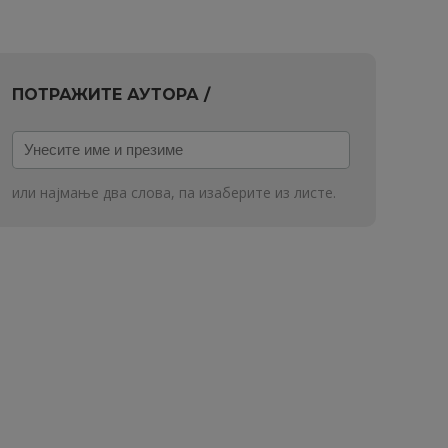
ПОТРАЖИТЕ АУТОРА /
Унесите
име
и
или најмање два слова, па изаберите из листе.
презиме