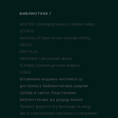
БИБЛИОТЕКЕ /
WoS ESCI (Emerging Sources Citation Index)
SCOPUS
Directory of Open Access Journals (DOAJ)
EBSCO
ERIH PLUS
HeinOnline Law Journal Library
SCIndeks (Српски цитатни индекс)
Cobiss
Штампана издања часописа су
доступна у библиотекама широм
Србије и света.
Подстичемо
библиотекаре да додају Анале
Правног факултета у Београду на своју
листу електронских часописа с отвореним