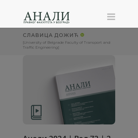
СЛАВИЦА ДОЖИЋ
[University of Belgrade Faculty of Transport and
Traffic Engineering]