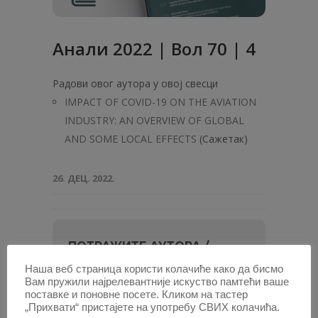
Анали 2022 | Вол 70 | 4
Радови овог аутора у овој свесци
IMPACT OF COVID-19 ON THE AVIATION
INDUSTRY: AN OVERVIEW OF GLOBAL
AND SOME LOCAL EFFECTS
(Сажетак)
26. ДЕЦ. 2022.
ПОТРАЖИТЕ АУТОРА /
Наша веб страница користи колачиће како да бисмо
Унесите
Вам пружили најрелевантније искуство памтећи ваше
име
поставке и поновне посете. Кликом на тастер
„Прихвати“ пристајете на употребу СВИХ колачића.
и
или најмање два слова, па изаберите