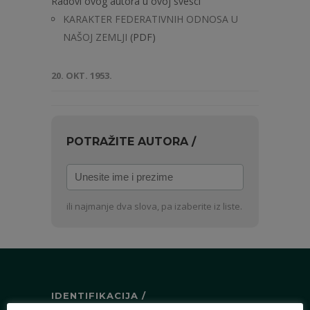
Radovi ovog autora u ovoj svesci
KARAKTER FEDERATIVNIH ODNOSA U
NAŠOJ ZEMLJI
(PDF)
20. OKT. 1953.
POTRAŽITE AUTORA /
Unesite
ime
i
ili najmanje dva slova, pa izaberite iz liste.
prezime
IDENTIFIKACIJA /