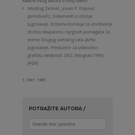
Radovi ovog autora u ovoj svesci
Miodrag Zečević, Jovan P. Popović
(priređivači); Dokumenti iz istorije
Jugoslavije. Državna komisija za utvrđivanje
zločina okupatora i njegovih pomagača za
vreme Drugog svetskog rata (Arhiv
Jugoslavije, Preduzeće za izdavačko-
grafičku delatnost ZAD, Beograd 1996)
(PDF)
1. OKT. 1997.
POTRAŽITE AUTORA /
Unesite
ime