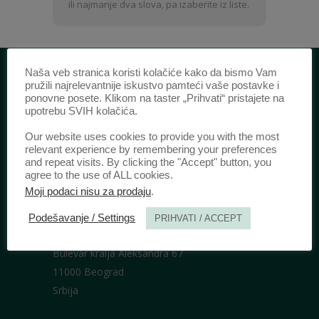
i
ili najmanje dva slova, pa izaberite iz liste.
prezime
Naša veb stranica koristi kolačiće kako da bismo Vam
pružili najrelevantnije iskustvo pamteći vaše postavke i
IDENTIFIKACIJA /
ponovne posete. Klikom na taster „Prihvati“ pristajete na
upotrebu SVIH kolačića.
ISSN:
0003-2565
(Štampano izdanje)
Our website uses cookies to provide you with the most
eISSN:
2406-2693
(Onlajn izdanje)
relevant experience by remembering your preferences
DOI:
10.51204/Anali_PFBU_1906
and repeat visits. By clicking the "Accept" button, you
agree to the use of ALL cookies.
Moji podaci nisu za prodaju
.
IZDAVAČ /
Podešavanje / Settings
PRIHVATI / ACCEPT
Pravni fakultet Univerziteta u Beogradu
Bulevar kralja Aleksandra 67
11000 Beograd
Srbija