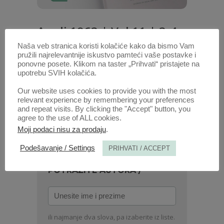
Anali 1963 | Vol 11 | 3-4
Naša veb stranica koristi kolačiće kako da bismo Vam
pružili najrelevantnije iskustvo pamteći vaše postavke i
Radovi ovog autora u ovoj svesci
ponovne posete. Klikom na taster „Prihvati“ pristajete na
POLOŽAJ AUTONOMNE POKRAJINE
upotrebu SVIH kolačića.
KOSOVA I METOHIJE U USTAVNOM
Our website uses cookies to provide you with the most
SISTEMU JUGOSLAVIJE
(PDF)
relevant experience by remembering your preferences
and repeat visits. By clicking the "Accept" button, you
agree to the use of ALL cookies.
1. OKT. 2020.
Moji podaci nisu za prodaju
.
Podešavanje / Settings
PRIHVATI / ACCEPT
POTRAŽITE AUTORA /
Unesite
ime
i
ili najmanje dva slova, pa izaberite iz liste.