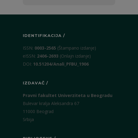
prezime
IDENTIFIKACIJA /
ISSN:
0003-2565
(Štampano izdanje)
eISSN:
2406-2693
(Onlajn izdanje)
DOI:
10.51204/Anali_PFBU_1906
IZDAVAČ /
Pravni fakultet Univerziteta u Beogradu
Bulevar kralja Aleksandra 67
11000 Beograd
Srbija