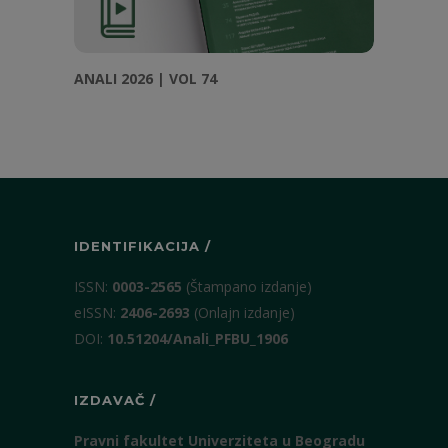
ANALI 2026 | VOL 74
IDENTIFIKACIJA /
ISSN:
0003-2565
(Štampano izdanje)
eISSN:
2406-2693
(Onlajn izdanje)
DOI:
10.51204/Anali_PFBU_1906
IZDAVAČ /
Pravni fakultet Univerziteta u Beogradu