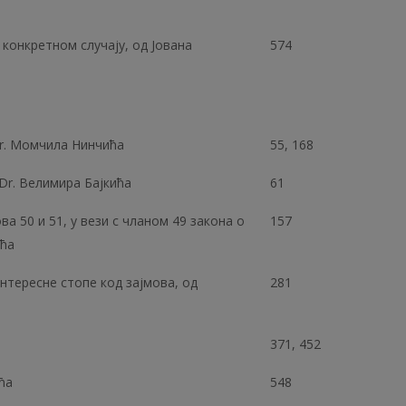
 конкретном случају, од Јована
574
Dr. Момчила Нинчића
55, 168
Dr. Велимира Бајкића
61
 50 и 51, у вези с чланом 49 закона о
157
ића
тересне стопе код зајмова, од
281
371, 452
ћа
548