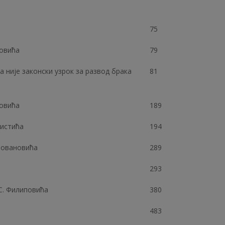
75
новића
79
 није законски узрок за развод брака
81
новића
189
Ристића
194
Јовановића
289
293
С. Филиповића
380
483