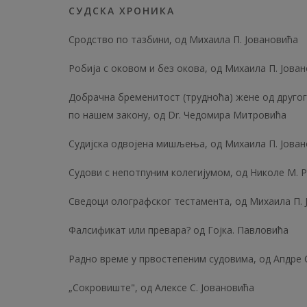
СУДСКА ХРОНИКА
Сродство по тазбини, од Михаила П. Јовановића
Робија с оковом и без окова, од Михаила П. Јова
Добрачна бременитост (трудноћа) жене од другога
по нашем закону, од Dr. Чедомира Митровића
Судијска одвојена мишљења, од Михаила П. Јова
Судови с непотпуним колегијумом, од Николе М. 
Сведоци олографског тестамента, од Михаила П. 
Фалсификат или превара? од Гојка. Павловића
Радно време у првостепеним судовима, од Апдре 
„Сокровиште", од Алексе С. Јовановића