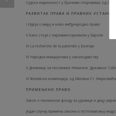
Судска надлежност у брачним споровима, од Dr.
РАЗВИТАК ПРАВА И ПРАВНИХ УСТАНОВ
I Идеја о миру и ново међународно право
II Како стоји с парламентаризмом у Европи
III La recherche de la paternité у Белгији
IV Народна иницијатива у законодавству
V Дневнице за посланике Немачког Државног Саб
VI Женевска конвенција, од Милана Ст. Марковића
ПРИМЕЊЕНО ПРАВО
Закон о пензионом фонду за удовице и децу умрли
Један случај примена закона о потпомагању инду