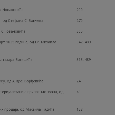
на Новаковићa
209
, од Стефана С. Бопчева
275
 С. Јовановића
305
т 1835 године, од Dr. Михаила
342, 409
Валтазара Богишића
393, 489
ку, од Андре Ђорђевића
24
теријализација приватних права, од
48
их продаја, од Михаила Тадића
138