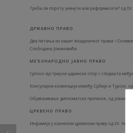
Треба ли пороту укинути или реформисати? од D
ДРЖАВНО ПРАВО
Два питања из нашег владалачког права: I Оснивач
Слободана Јовановића
МЕЂУНАРОДНО ЈАВНО ПРАВО
Српско-аустријски царински спор с гледишта међу
Консуларна конвенција између Србије и Турске, о
Објављивање дипломатске преписке, од Јована Б.
ЦРКВЕНО ПРАВО
Инфамија у казненом црквеном праву од Dr. Ник