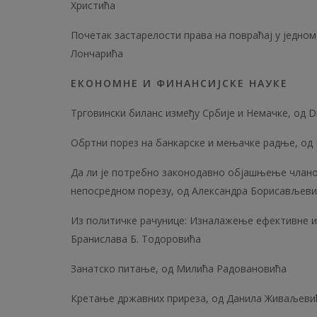
Христића
Почетак застарелости права на повраћај у једном
Лончарића
ЕКОНОМНЕ И ФИНАНСИЈСКЕ НАУКЕ
Трговински биланс између Србије и Немачке, од 
Обртни порез на банкарске и мењачке радње, од 
Да ли је потребно законодавно објашњење чланова
непосредном порезу, од Александра Борисављев
Из политичке рачунице: Изналажење ефективне ин
Бранислава Б. Тодоровића
Занатско питање, од Милића Радовановића
Кретање државних приреза, од Данила Живаљеви