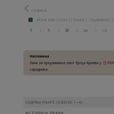
ГОДИНА
АРХИВ 1906 | КОЛО 1 | КЊИГА 1
ОБЈАВЉЕНО / 13
A
|
|
|
|
Напомена
Линк за преузимање овог броја Архива у
PDF
сарадника.
САДРЖАЈ КЊИГЕ I (СВЕСКЕ 1—6)
ИСТОРИЈА ПРАВА