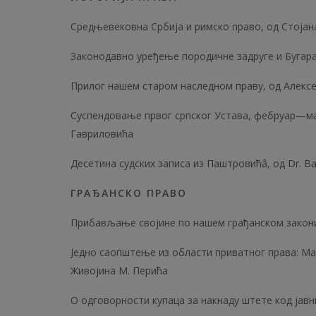
Средњевековна Србија и римско право, од Стоја
Законодавно уређење породичне задруге и Бугара
Прилог нашем старом наследном праву, од Алексе
Суспендовање првог српског Устава, фебруар—мар
Гавриловића
Десетина судских записа из Паштровићâ, од Dr. 
ГРАЂАНСКО ПРАВО
Прибављање својине по нашем грађанском закони
Једно саопштење из области приватног права: Ма
Живојина М. Перића
О одговорности купаца за накнаду штете код јавн