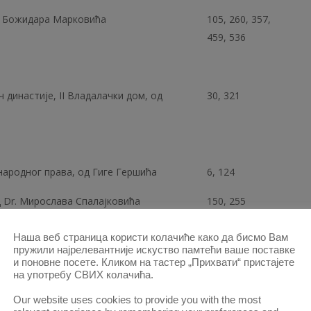
r. Божидара Марковића
105, 260, 357,
459, 536
 династије, II Владалачки дом, од
30, 321
народног права, од Гиге Гершића
6, 124
д Dr. Мирослава Спалајковића
150, 255
 Јовановића
532
Наша веб страница користи колачиће како да бисмо Вам
пружили најрелевантније искуство памтећи ваше поставке
и поновне посете. Кликом на тастер „Прихвати“ пристајете
на употребу СВИХ колачића.
одима Милаша
1
Our website uses cookies to provide you with the most