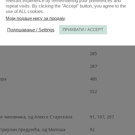
relevant experience by remembering your preferences and
 Никодима Милаша
118, 239
repeat visits. By clicking the "Accept" button, you agree to the
use of ALL cookies.
А
Моји подаци нису за продају
.
71
Подешавање / Settings
ПРИХВАТИ / ACCEPT
178
285
287
ора
480
552
х чиновника, од Алексе Стајескала
91, 197, 297
стријских предузећа, од Милоша
92