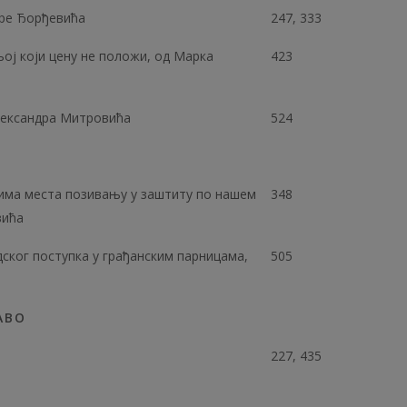
дре Ђорђевића
247, 333
њој који цену не положи, од Марка
423
Александра Митровића
524
а има места позивању у заштиту по нашем
348
вића
дског поступка у грађанским парницама,
505
АВО
227, 435