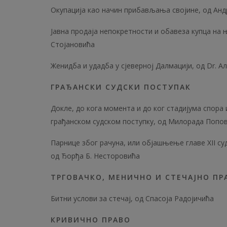
Окупација као начин прибављања својине, од Ан
Јавна продаја непокретности и обавеза купца на 
Стојановића
Женидба и удадба у сјеверној Далмацији, од Dr. 
ГРАЂАНСКИ СУДСКИ ПОСТУПАК
Докле, до кога момента и до ког стадијума спор
грађанском судском поступку, од Милорада Попо
Парнице због рачуна, или објашњење главе XII су
од Ђорђа Б. Несторовића
ТРГОВАЧКО, МЕНИЧНО И СТЕЧАЈНО ПР
Битни услови за стечај, од Спасоја Радојичића
КРИВИЧНО ПРАВО