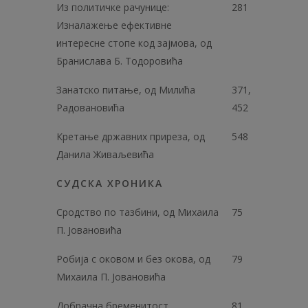
Из политичке рачунице:
281
Изналажење ефективне
интересне стопе код зајмова, од
Бранислава Б. Тодоровића
Занатско питање, од Милића
371,
Радовановића
452
Кретање државних приреза, од
548
Данила Живаљевића
СУДСКА ХРОНИКА
Сродство по тазбини, од Михаила
75
П. Јовановића
Робија с оковом и без окова, од
79
Михаила П. Јовановића
Добрачна бременитост
81