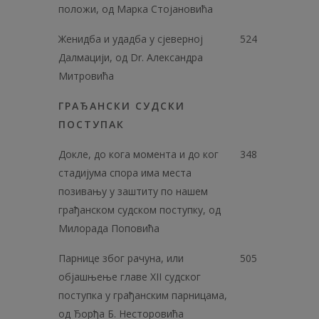
положи, од Марка Стојановића
Женидба и удадба у сјеверној
524
Далмацији, од Dr. Александра
Митровића
ГРАЂАНСКИ СУДСКИ
ПОСТУПАК
Докле, до кога момента и до ког
348
стадијума спора има места
позивању у заштиту по нашем
грађанском судском поступку, од
Милорада Поповића
Парнице због рачуна, или
505
објашњење главе XII судског
поступка у грађанским парницама,
од Ђорђа Б. Несторовића