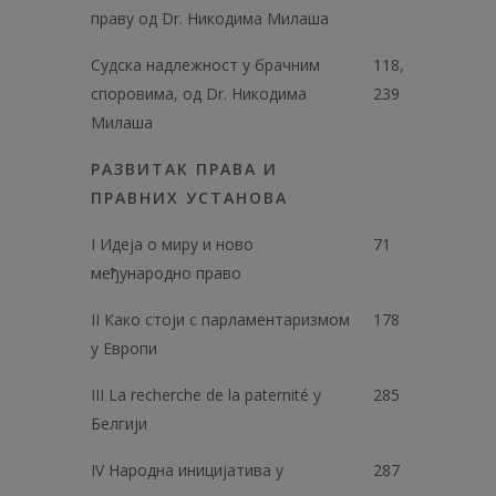
праву од Dr. Никодима Милаша
Судска надлежност у брачним
118,
споровима, од Dr. Никодима
239
Милаша
РАЗВИТАК ПРАВА И
ПРАВНИХ УСТАНОВА
I Идеја о миру и ново
71
међународно право
II Како стоји с парламентаризмом
178
у Европи
III La recherche de la paternité у
285
Белгији
IV Народна иницијатива у
287