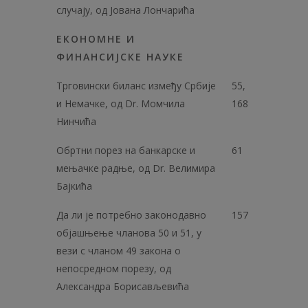
случају, од Јована Лончарића
ЕКОНОМНЕ И
ФИНАНСИЈСКЕ НАУКЕ
Трговински биланс између Србије
55,
и Немачке, од Dr. Момчила
168
Нинчића
Обртни порез на банкарске и
61
мењачке радње, од Dr. Велимира
Бајкића
Да ли је потребно законодавно
157
објашњење чланова 50 и 51, у
вези с чланом 49 закона о
непосредном порезу, од
Александра Борисављевића