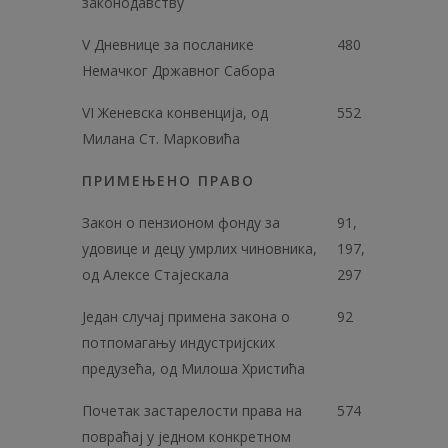
законодавству
V Дневнице за посланике
480
Немачког Државног Сабора
VI Женевска конвенција, од
552
Милана Ст. Марковића
ПРИМЕЊЕНО ПРАВО
Закон о пензионом фонду за
91,
удовице и децу умрлих чиновника,
197,
од Алексе Стајескала
297
Један случај примена закона о
92
потпомагању индустријских
предузећа, од Милоша Христића
Почетак застарелости права на
574
повраћај у једном конкретном