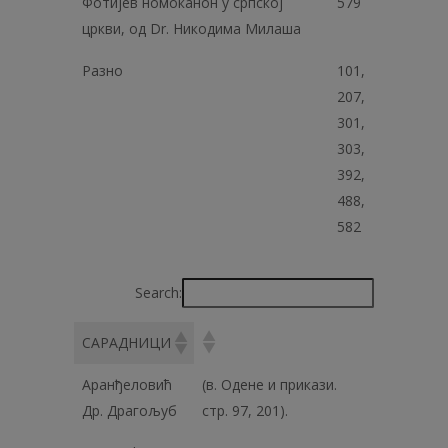
Фотијев номоканон у српској
579
цркви, од Dr. Никодима Милаша
Разно
101,
207,
301,
303,
392,
488,
582
Search:
САРАДНИЦИ
Аранђеловић
(в. Одене и прикази.
Др. Драгољуб
стр. 97, 201).