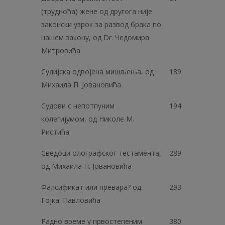
(трудноћа) жене од другога није
законски узрок за развод брака по
нашем закону, од Dr. Чедомира
Митровића
Судијска одвојена мишљења, од
189
Михаила П. Јовановића
Судови с непотпуним
194
колегијумом, од Николе М.
Ристића
Сведоци олографског тестамента,
289
од Михаила П. Јовановића
Фалсификат или превара? од
293
Гојка. Павловића
Радно време у првостепеним
380