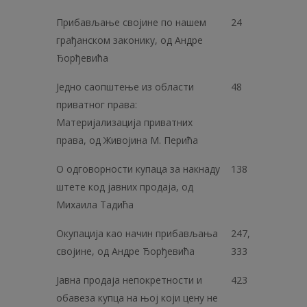
Прибављање својине по нашем
24
грађанском законику, од Андре
Ђорђевића
Једно саопштење из области
48
приватног права:
Материјализација приватних
права, од Живојина М. Перића
О одговорности купаца за накнаду
138
штете код јавних продаја, од
Михаила Тадића
Окупација као начин прибављања
247,
својине, од Андре Ђорђевића
333
Јавна продаја непокретности и
423
обавеза купца на њој који цену не