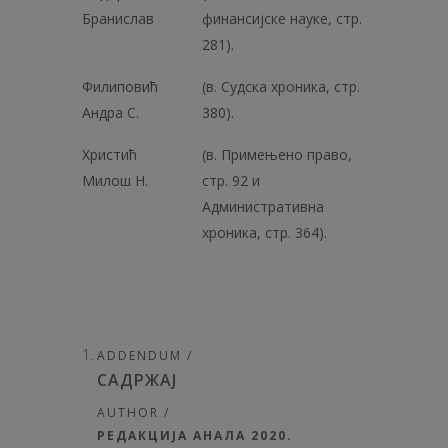
Бранислав
финансијске науке, стр.
281).
Филиповић
(в. Судска хроника, стр.
Андра С.
380).
Христић
(в. Примењено право,
Милош Н.
стр. 92 и
Административна
хроника, стр. 364).
ADDENDUM /
САДРЖАЈ
AUTHOR /
РЕДАКЦИЈА АНАЛА 2020.