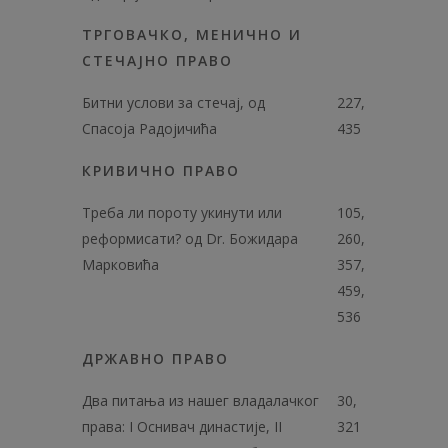
ТРГОВАЧКО, МЕНИЧНО И
СТЕЧАЈНО ПРАВО
Битни услови за стечај, од
227,
Спасоја Радојичића
435
КРИВИЧНО ПРАВО
Треба ли пороту укинути или
105,
реформисати? од Dr. Божидара
260,
Марковића
357,
459,
536
ДРЖАВНО ПРАВО
Два питања из нашег владалачког
30,
права: I Оснивач династије, II
321