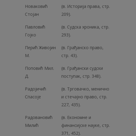
Новаковић
(в. Историја права, стр.
Стојан
209).
Павловић
(в. Судска хроника, стр.
Гојко
293).
Перић Живојин
(в. Грађанско право,
М.
стр. 43).
Поповић Мил.
(в. Грађански судски
Д.
поступак, стр. 348).
Радојичић
(в. Трговачко, менично
Спасоје
и стечајно право, стр.
227, 435).
Радовановић
(в. Економне и
Милић
финансијске науке, стр.
371, 452).