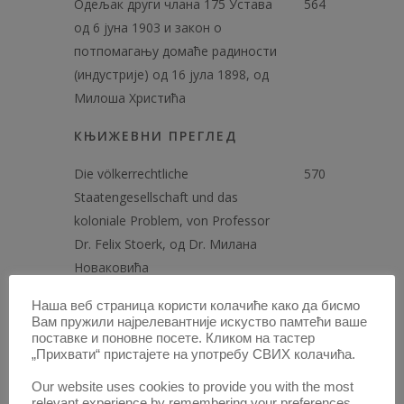
Одељак други члана 175 Устава
564
од 6 јуна 1903 и закон о
потпомагању домаће радиности
(индустрије) од 16 јула 1898, од
Милоша Христића
КЊИЖЕВНИ ПРЕГЛЕД
Die völkerrechtliche
570
Staatengesellschaft und das
koloniale Problem, von Professor
Dr. Felix Stoerk, од Dr. Милана
Новаковића
ОЦЕНЕ И ПРИКАЗИ
Наша веб страница користи колачиће како да бисмо
Вам пружили најрелевантније искуство памтећи ваше
поставке и поновне посете. Кликом на тастер
Ђ. Б. Несторовић: „Правне
97,
„Прихвати“ пристајете на употребу СВИХ колачића.
расправе и чланци", од Dr.
201
Our website uses cookies to provide you with the most
Драгољуба Аранђеловића
relevant experience by remembering your preferences