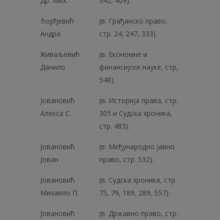
Др. Мих.
342, 409).
Ђорђевић
(в. Грађанско право,
Андра
стр. 24, 247, 333).
Живаљевић
(в. Економне и
Данило
финансијске науке, стр,
548).
Јовановић
(в. Историја права, стр.
Алекса С.
305 и Судска хроника,
стр. 483).
Јовановић
(в. Међународно јавно
Јован
право, стр. 532).
Јовановић
(в. Судска хроника, стр.
Михаило П.
75, 79, 189, 289, 557).
Јовановић
(в. Државно право, стр.