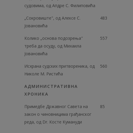
судовима, од Апдре С. Филиповића
„Сокровиште", од Алексе С.
483
Јовановића
Колико „основа подозрења"
557
треба да осуду, од Михаила
Јовановића
Исхрана судских притвореника, од
560
Николе М. Ристића
АДМИНИСТРАТИВНА
ХРОНИКА
Примедбе Државног Савета на
85
закон о чиновницима грађанског
реда, од Dr. Косте Кумануди