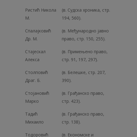
Ристић Никола
(в. Судска хроника, стр.
М.
194, 560).
Спалајковић
(в. Међународно јавно
Др. М.
право, стр. 150, 255).
Стајескал
(в. Примењено право,
Алекса
стр. 91, 197, 297).
Столповић
(в. Белешке, стр. 207,
Драг. Б.
390).
Стојановић
(в. Грађанско право,
Марко
стр. 423).
Тадић
(в. Грађанско право,
Михаило
стр. 138).
Тодоровић
(в. Економске и