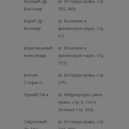
Богишић Др.
(в. Историја права, стр.
Валтазар
393, 489).
Бајкић Др.
(в. Економне и
Велимир
финансијске науке, стр.
61).
Борисављевић
(в. Економне и
Александар
финансијске науке, стр.
157).
Бопчев
(в. Историја права, стр.
Стефан С.
275).
Гершић Гига
(в. Међународно јавно
право, стр. 6, 124 и
Белешке стр. 204).
Гавриловић
(в. Историја права, стр.