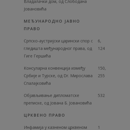
Владалачки дом, од Слободана
Јовановића
МЕЂУНАРОДНО ЈАВНО
ПРАВО
Српско-аустријски царински спор с
6,
гледишта међународног права, од
124
Гиге Гершића
Консуларна конвенција између
150,
Србије и Турске, од Dr. Мирослава
255
Спалајковића
Објављивање дипломатске
532
преписке, од Јована Б. Јовановића
ЦРКВЕНО ПРАВО
Инфамија у казненом црквеном
1