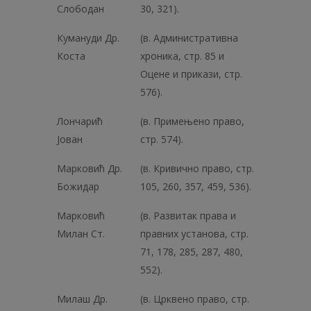
Слободан
30, 321).
Кумануди Др.
(в. Административна
Коста
хроника, стр. 85 и
Оцене и прикази, стр.
576).
Лончарић
(в. Примењено право,
Јован
стр. 574).
Марковић Др.
(в. Кривично право, стр.
Божидар
105, 260, 357, 459, 536).
Марковић
(в. Развитак права и
Милан Ст.
правних установа, стр.
71, 178, 285, 287, 480,
552).
Милаш Др.
(в. Црквено право, стр.