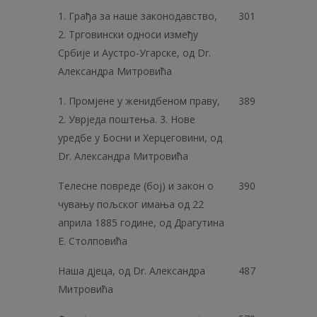
1. Грађа за наше законодавство,
301
2. Трговински односи између
Србије и Аустро-Угарске, од Dr.
Александра Митровића
1. Промјене у женидбеном праву,
389
2. Уврједа поштења. 3. Нове
уредбе у Босни и Херцеговини, од
Dr. Александра Митровића
Телесне повреде (бој) и закон о
390
чувању пољског имања од 22
априла 1885 године, од Драгутина
Е. Столповића
Наша дјеца, од Dr. Александра
487
Митровића