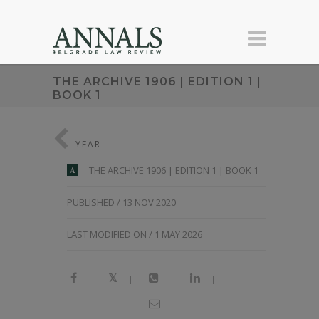
THE ARCHIVE 1906 | EDITION 1 |
BOOK 1
YEAR
THE ARCHIVE 1906 | EDITION 1 | BOOK 1
A
PUBLISHED / 13 NOV 2020
LAST MODIFIED ON / 1 MAY 2026
|
|
|
|