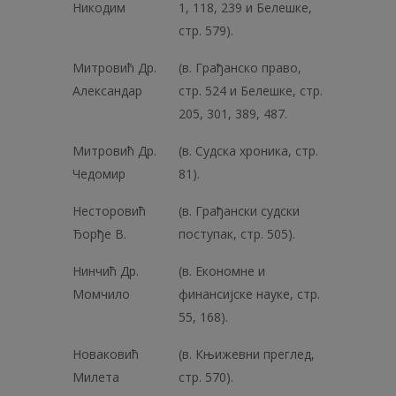
Никодим
1, 118, 239 и Белешке,
стр. 579).
Митровић Др.
(в. Грађанско право,
Александар
стр. 524 и Белешке, стр.
205, 301, 389, 487.
Митровић Др.
(в. Судска хроника, стр.
Чедомир
81).
Несторовић
(в. Грађански судски
Ђорђе В.
поступак, стр. 505).
Нинчић Др.
(в. Економне и
Момчило
финансијске науке, стр.
55, 168).
Новаковић
(в. Књижевни преглед,
Милета
стр. 570).