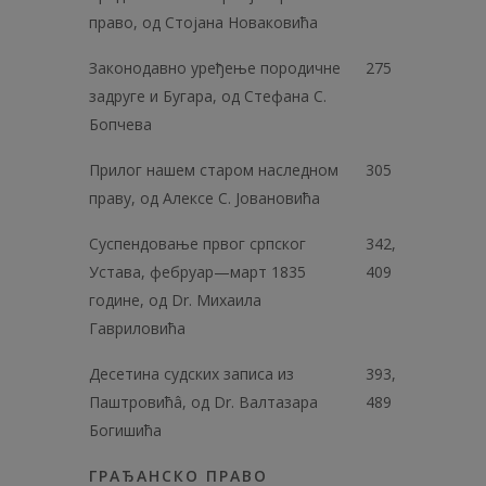
право, од Стојана Новаковићa
Законодавно уређење породичне
275
задруге и Бугара, од Стефана С.
Бопчева
Прилог нашем старом наследном
305
праву, од Алексе С. Јовановића
Суспендовање првог српског
342,
Устава, фебруар—март 1835
409
године, од Dr. Михаила
Гавриловића
Десетина судских записа из
393,
Паштровићâ, од Dr. Валтазара
489
Богишића
ГРАЂАНСКО ПРАВО