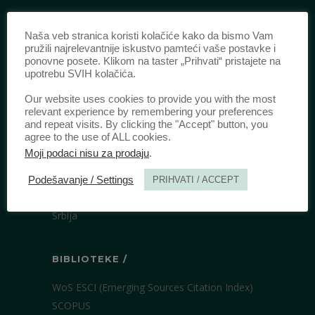
IDENTIFIKACIJA /
Naša veb stranica koristi kolačiće kako da bismo Vam
pružili najrelevantnije iskustvo pamteći vaše postavke i
ISSN:
0003-2565
(Štampano izdanje)
ponovne posete. Klikom na taster „Prihvati“ pristajete na
eISSN:
2406-2693
(Onlajn izdanje)
upotrebu SVIH kolačića.
DOI:
10.51204/Anali_PFBU_1906
Our website uses cookies to provide you with the most
relevant experience by remembering your preferences
and repeat visits. By clicking the "Accept" button, you
IZDAVAČ /
agree to the use of ALL cookies.
Moji podaci nisu za prodaju
.
Pravni fakultet Univerziteta u Beogradu
Bulevar kralja Aleksandra 67
Podešavanje / Settings
PRIHVATI / ACCEPT
11000 Beograd
Srbija
BIBLIOTEKE /
WoS ESCI (Emerging Sources Citation Index)
SCOPUS