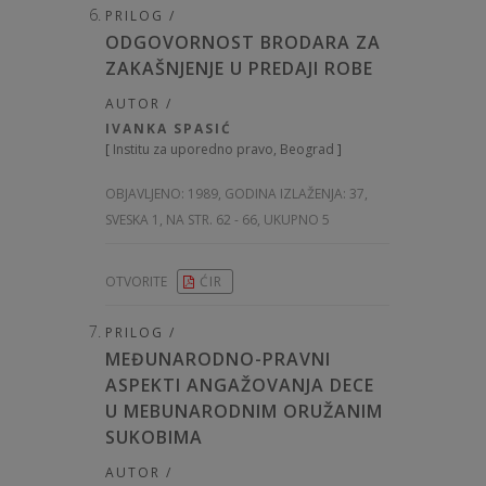
PRILOG /
ODGOVORNOST BRODARA ZA
ZAKAŠNJENJE U PREDAJI ROBE
AUTOR /
IVANKA SPASIĆ
[
Institu za uporedno pravo, Beograd
]
OBJAVLJENO:
1989, GODINA IZLAŽENJA: 37
,
SVESKA 1, NA STR. 62 - 66, UKUPNO 5
OTVORITE
ĆIR
PRILOG /
MEĐUNARODNO-PRAVNI
ASPEKTI ANGAŽOVANJA DECE
U MEBUNARODNIM ORUŽANIM
SUKOBIMA
AUTOR /