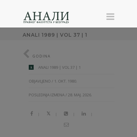
ANALI 1989 | VOL 37 | 1
GODINA
ANALI 1989 | VOL 37 | 1
A
OBJAVLJENO / 1. OKT. 1980.
POSLEDNJA IZMENA / 28. MAJ. 2026.
|
|
|
|