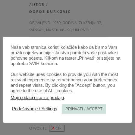
AUTOR /
ĐORĐE ĐURKOVIĆ
OBJAVLJENO:
1989, GODINA IZLAŽENJA: 37
,
SVESKA 1, NA STR. 88 - 90, UKUPNO 3
OTVORITE
ĆIR
Naša veb stranica koristi kolačiće kako da bismo Vam
pružili najrelevantnije iskustvo pamteći vaše postavke i
ponovne posete. Klikom na taster „Prihvati“ pristajete na
KOMENTAR SUDSKE ODLUKE /
upotrebu SVIH kolačića.
ODLUKE USTAVNOG SUDA
Our website uses cookies to provide you with the most
SRBIJE
relevant experience by remembering your preferences
and repeat visits. By clicking the "Accept" button, you
AUTOR /
agree to the use of ALL cookies.
TOMISLAV VELJKOVIĆ
Moji podaci nisu za prodaju
.
OBJAVLJENO:
1989, GODINA IZLAŽENJA: 37
,
Podešavanje / Settings
PRIHVATI / ACCEPT
SVESKA 1, NA STR. 91 - 98, UKUPNO 8
OTVORITE
ĆIR