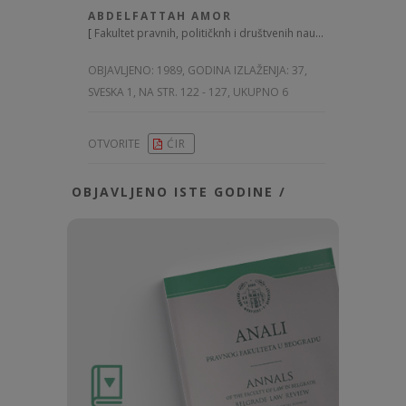
ABDELFATTAH AMOR
[
Fakultet pravnih, političknh i društvenih nauka u Tunisu
]
OBJAVLJENO:
1989, GODINA IZLAŽENJA: 37
,
SVESKA 1, NA STR. 122 - 127, UKUPNO 6
OTVORITE
ĆIR
OBJAVLJENO ISTE GODINE /