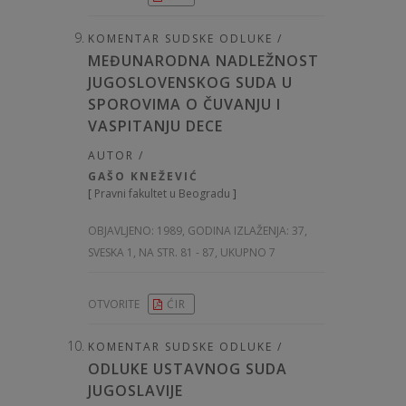
KOMENTAR SUDSKE ODLUKE /
MEĐUNARODNA NADLEŽNOST
JUGOSLOVENSKOG SUDA U
SPOROVIMA O ČUVANJU I
VASPITANJU DECE
AUTOR /
GAŠO KNEŽEVIĆ
[
Pravni fakultet u Beogradu
]
OBJAVLJENO:
1989, GODINA IZLAŽENJA: 37
,
SVESKA 1, NA STR. 81 - 87, UKUPNO 7
OTVORITE
ĆIR
KOMENTAR SUDSKE ODLUKE /
ODLUKE USTAVNOG SUDA
JUGOSLAVIJE