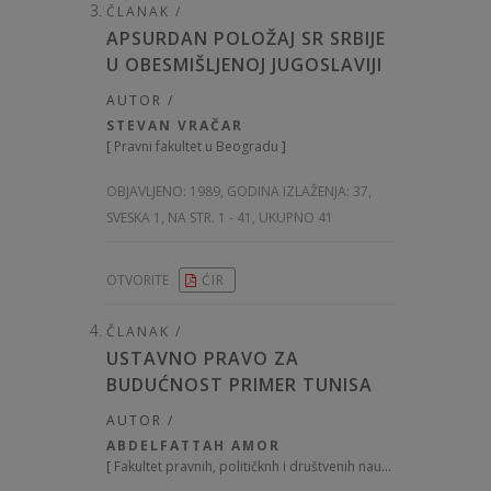
ČLANAK /
APSURDAN POLOŽAJ SR SRBIJE
U OBESMIŠLJENOJ JUGOSLAVIJI
AUTOR /
STEVAN VRAČAR
[
Pravni fakultet u Beogradu
]
OBJAVLJENO:
1989, GODINA IZLAŽENJA: 37
,
SVESKA 1, NA STR. 1 - 41, UKUPNO 41
OTVORITE
ĆIR
ČLANAK /
USTAVNO PRAVO ZA
BUDUĆNOST PRIMER TUNISA
AUTOR /
ABDELFATTAH AMOR
[
Fakultet pravnih, političknh i društvenih nauka u Tunisu
]