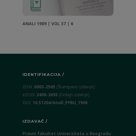
ANALI 1989 | VOL 37 | 6
IDENTIFIKACIJA /
ISSN:
0003-2565
(Štampano izdanje)
eISSN:
2406-2693
(Onlajn izdanje)
DOI:
10.51204/Anali_PFBU_1906
IZDAVAČ /
Pravni fakultet Univerziteta u Beogradu