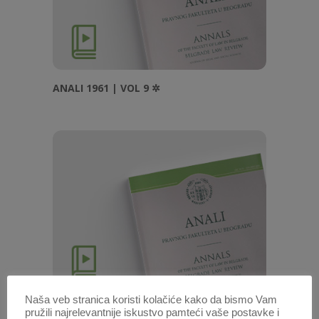
ANALI 1961 | VOL 9 ✲
Naša veb stranica koristi kolačiće kako da bismo Vam
ANALI 1962 | VOL 10 ✲
pružili najrelevantnije iskustvo pamteći vaše postavke i