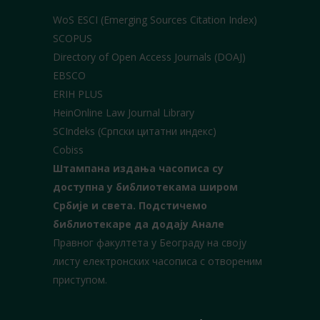
WoS ESCI (Emerging Sources Citation Index)
SCOPUS
Directory of Open Access Journals (DOAJ)
EBSCO
ERIH PLUS
HeinOnline Law Journal Library
SCIndeks (Српски цитатни индекс)
Cobiss
Штампана издања часописа су
доступна у библиотекама широм
Србије и света.
Подстичемо
библиотекаре да додају Анале
Правног факултета у Београду на своју
листу електронских часописа с отвореним
приступом.