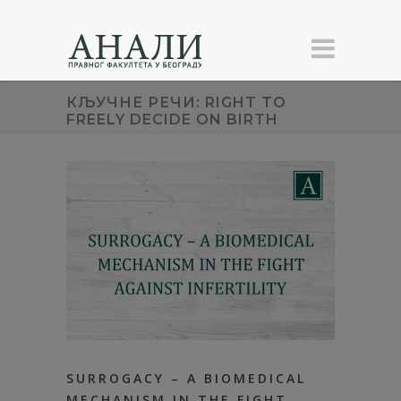
КЉУЧНЕ РЕЧИ: RIGHT TO
FREELY DECIDE ON BIRTH
SURROGACY – A BIOMEDICAL
MECHANISM IN THE FIGHT