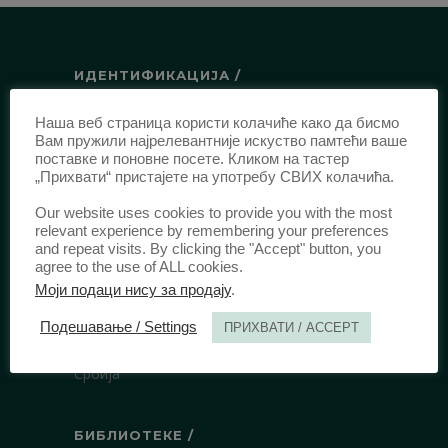
ИДЕНТИФИКАЦИЈА /
ISSN:
0003-2565
(Штампано издање)
Наша веб страница користи колачиће како да бисмо
еISSN:
2406-2693
(Онлајн издање)
Вам пружили најрелевантније искуство памтећи ваше
поставке и поновне посете. Кликом на тастер
DOI:
10.51204/Anali_PFBU_1906
„Прихвати“ пристајете на употребу СВИХ колачића.
Our website uses cookies to provide you with the most
ИЗДАВАЧ /
relevant experience by remembering your preferences
and repeat visits. By clicking the "Accept" button, you
agree to the use of ALL cookies.
Правни факултет Универзитета у
Моји подаци нису за продају
.
Београду
Булевар краља Александра 67
Подешавање / Settings
ПРИХВАТИ / ACCEPT
11000 Београд
Србија
БИБЛИОТЕКЕ /