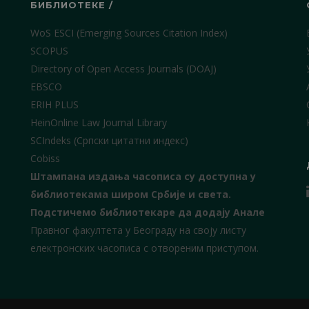
БИБЛИОТЕКЕ /
WoS ESCI (Emerging Sources Citation Index)
SCOPUS
Directory of Open Access Journals (DOAJ)
EBSCO
ERIH PLUS
HeinOnline Law Journal Library
SCIndeks (Српски цитатни индекс)
Cobiss
Штампана издања часописа су доступна у
библиотекама широм Србије и света.
Подстичемо библиотекаре да додају Анале
Правног факултета у Београду на своју листу
електронских часописа с отвореним приступом.