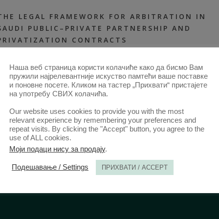
THE LEGAL FRAMEWORK FOR ARBITRATION IN
SAUDI PUBLIC–PRIVATE PARTNERSHIP AND
PRIVATIZATION CONTRACTS
26. ДЕЦ. 2025.
АНАЛИ 2025 | ВОЛ 73 | 4
2025-ЧЛАНЦИ
,
АНАЛИ 73–4-
Наша веб страница користи колачиће како да бисмо Вам
ЧЛАНЦИ
,
СВИ ЧЛАНЦИ ОД 2014
пружили најрелевантније искуство памтећи ваше поставке
и поновне посете. Кликом на тастер „Прихвати“ пристајете
на употребу СВИХ колачића.
Our website uses cookies to provide you with the most
relevant experience by remembering your preferences and
repeat visits. By clicking the "Accept" button, you agree to the
use of ALL cookies.
Моји подаци нису за продају
.
Подешавање / Settings
ПРИХВАТИ / ACCEPT