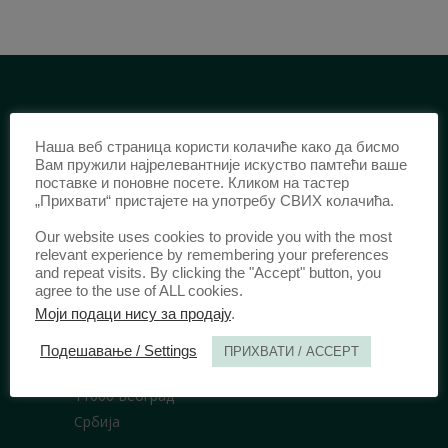
ИДЕНТИФИКАЦИЈА /
Наша веб страница користи колачиће како да бисмо
ISSN:
0003-2565
(Штампано издање)
Вам пружили најрелевантније искуство памтећи ваше
поставке и поновне посете. Кликом на тастер
еISSN:
2406-2693
(Онлајн издање)
„Прихвати“ пристајете на употребу СВИХ колачића.
DOI:
10.51204/Anali_PFBU_1906
Our website uses cookies to provide you with the most
relevant experience by remembering your preferences
and repeat visits. By clicking the "Accept" button, you
ИЗДАВАЧ /
agree to the use of ALL cookies.
Моји подаци нису за продају
.
Правни факултет Универзитета у
Београду
Подешавање / Settings
ПРИХВАТИ / ACCEPT
Булевар краља Александра 67
11000 Београд
Србија