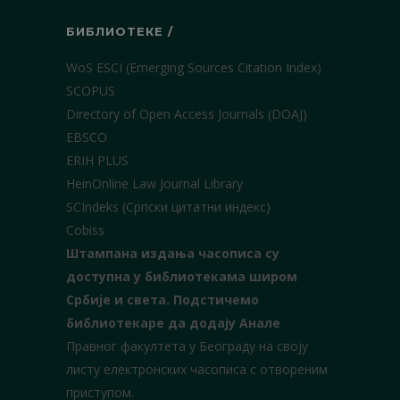
БИБЛИОТЕКЕ /
WoS ESCI (Emerging Sources Citation Index)
SCOPUS
Directory of Open Access Journals (DOAJ)
EBSCO
ERIH PLUS
HeinOnline Law Journal Library
SCIndeks (Српски цитатни индекс)
Cobiss
Штампана издања часописа су
доступна у библиотекама широм
Србије и света.
Подстичемо
библиотекаре да додају Анале
Правног факултета у Београду на своју
листу електронских часописа с отвореним
приступом.