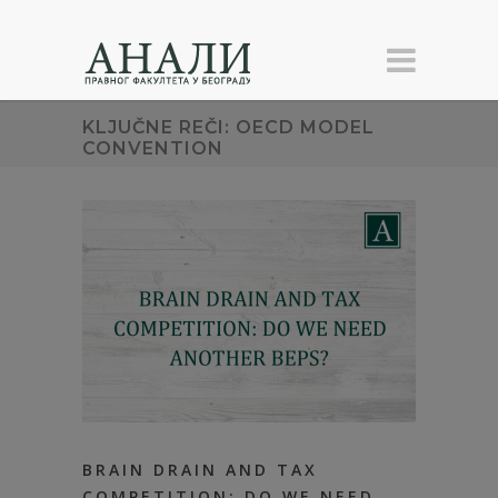
KLJUČNE REČI: OECD MODEL
CONVENTION
BRAIN DRAIN AND TAX
COMPETITION: DO WE NEED