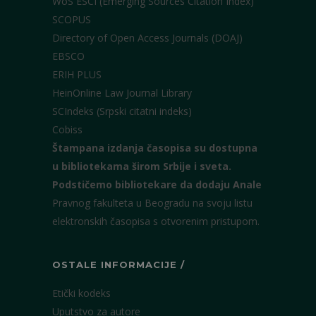
WoS ESCI (Emerging Sources Citation Index)
SCOPUS
Directory of Open Access Journals (DOAJ)
EBSCO
ERIH PLUS
HeinOnline Law Journal Library
SCIndeks (Srpski citatni indeks)
Cobiss
Štampana izdanja časopisa su dostupna
u bibliotekama širom Srbije i sveta.
Podstičemo bibliotekare da dodaju Anale
Pravnog fakulteta u Beogradu na svoju listu
elektronskih časopisa s otvorenim pristupom.
OSTALE INFORMACIJE /
Etički kodeks
Uputstvo za autore