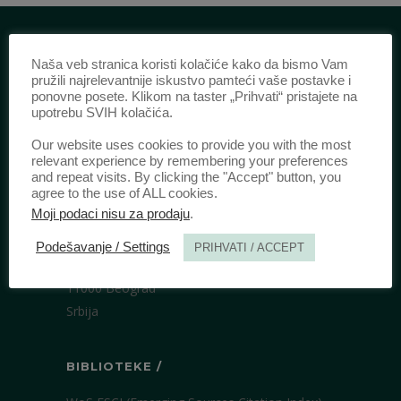
Naša veb stranica koristi kolačiće kako da bismo Vam
IDENTIFIKACIJA /
pružili najrelevantnije iskustvo pamteći vaše postavke i
ponovne posete. Klikom na taster „Prihvati“ pristajete na
ISSN:
0003-2565
(Štampano izdanje)
upotrebu SVIH kolačića.
eISSN:
2406-2693
(Onlajn izdanje)
Our website uses cookies to provide you with the most
DOI:
10.51204/Anali_PFBU_1906
relevant experience by remembering your preferences
and repeat visits. By clicking the "Accept" button, you
agree to the use of ALL cookies.
IZDAVAČ /
Moji podaci nisu za prodaju
.
Pravni fakultet Univerziteta u Beogradu
Podešavanje / Settings
PRIHVATI / ACCEPT
Bulevar kralja Aleksandra 67
11000 Beograd
Srbija
BIBLIOTEKE /