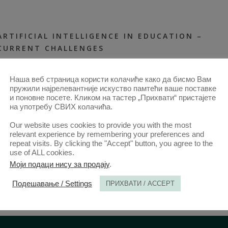
ARTIFICIAL INTELLIGENCE IN EDUCATION –
CURRENT CHALLENGES
25. ДЕЦ. 2024.
АНАЛИ 2024 | ВОЛ 72 | 4
2024-ЧЛАНЦИ
,
АНАЛИ 72–4-
Наша веб страница користи колачиће како да бисмо Вам
ЧЛАНЦИ
,
СВИ ЧЛАНЦИ ОД 2014
пружили најрелевантније искуство памтећи ваше поставке
и поновне посете. Кликом на тастер „Прихвати“ пристајете
на употребу СВИХ колачића.
Our website uses cookies to provide you with the most
relevant experience by remembering your preferences and
repeat visits. By clicking the "Accept" button, you agree to the
use of ALL cookies.
Моји подаци нису за продају
.
Подешавање / Settings
ПРИХВАТИ / ACCEPT