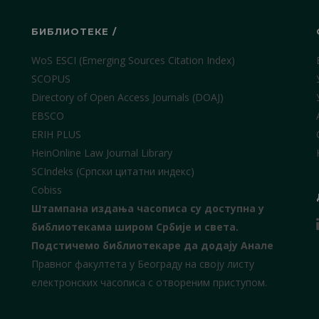
БИБЛИОТЕКЕ /
WoS ESCI (Emerging Sources Citation Index)
SCOPUS
Directory of Open Access Journals (DOAJ)
EBSCO
ERIH PLUS
HeinOnline Law Journal Library
SCIndeks (Српски цитатни индекс)
Cobiss
Штампана издања часописа су доступна у
библиотекама широм Србије и света.
Подстичемо библиотекаре да додају Анале
Правног факултета у Београду на своју листу
електронских часописа с отвореним приступом.