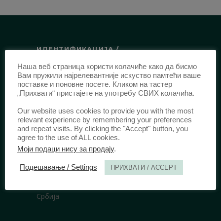
ИДЕНТИФИКАЦИЈА /
Наша веб страница користи колачиће како да бисмо
ISSN:
0003-2565
(Штампано издање)
Вам пружили најрелевантније искуство памтећи ваше
еISSN:
2406-2693
(Онлајн издање)
поставке и поновне посете. Кликом на тастер
„Прихвати“ пристајете на употребу СВИХ колачића.
DOI:
10.51204/Anali_PFBU_1906
Our website uses cookies to provide you with the most
relevant experience by remembering your preferences
ИЗДАВАЧ /
and repeat visits. By clicking the "Accept" button, you
agree to the use of ALL cookies.
Правни факултет Универзитета у
Моји подаци нису за продају
.
Београду
Подешавање / Settings
ПРИХВАТИ / ACCEPT
Булевар краља Александра 67
11000 Београд
Србија