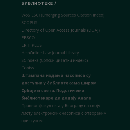
БИБЛИОТЕКЕ /
WoS ESCI (Emerging Sources Citation Index)
SCOPUS
Directory of Open Access Journals (DOAJ)
EBSCO
ERIH PLUS
HeinOnline Law Journal Library
SCIndeks (Српски цитатни индекс)
Cobiss
Штампана издања часописа су
доступна у библиотекама широм
Србије и света.
Подстичемо
библиотекаре да додају Анале
Правног факултета у Београду на своју
листу електронских часописа с отвореним
приступом.