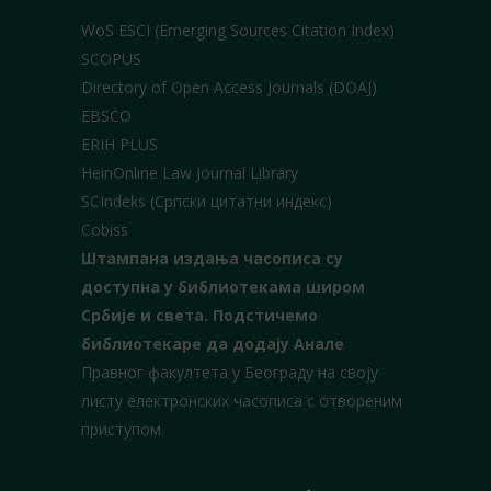
WoS ESCI (Emerging Sources Citation Index)
SCOPUS
Directory of Open Access Journals (DOAJ)
EBSCO
ERIH PLUS
HeinOnline Law Journal Library
SCIndeks (Српски цитатни индекс)
Cobiss
Штампана издања часописа су
доступна у библиотекама широм
Србије и света.
Подстичемо
библиотекаре да додају Анале
Правног факултета у Београду на своју
листу електронских часописа с отвореним
приступом.