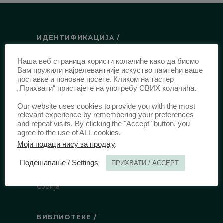
ИДЕНТИФИКАЦИЈА /
ISSN:
0003-2565
(Штампано издање)
Наша веб страница користи колачиће како да бисмо
еISSN:
2406-2693
(Онлајн издање)
Вам пружили најрелевантније искуство памтећи ваше
поставке и поновне посете. Кликом на тастер
DOI:
10.51204/Anali_PFBU_1906
„Прихвати“ пристајете на употребу СВИХ колачића.
Our website uses cookies to provide you with the most
ИЗДАВАЧ /
relevant experience by remembering your preferences
and repeat visits. By clicking the "Accept" button, you
agree to the use of ALL cookies.
Правни факултет Универзитета у
Моји подаци нису за продају
.
Београду
Булевар краља Александра 67
Подешавање / Settings
ПРИХВАТИ / ACCEPT
11000 Београд
Србија
БИБЛИОТЕКЕ /