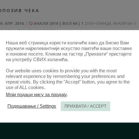
ОПОЗИВ ЧЕКА
30. АПР. 2016.
АНАЛИ 2016 | ВОЛ 64 | 1
2016-ЧЛАНЦИ
,
АНАЛИ 64–1-
ЧЛАНЦИ
,
СВИ ЧЛАНЦИ ОД 2014
Наша веб страница користи колачиће како да бисмо Вам
пружили најрелевантније искуство памтећи ваше поставке
и поновне посете. Кликом на тастер „Прихвати“ пристајете
на употребу СВИХ колачића.
Our website uses cookies to provide you with the most
relevant experience by remembering your preferences and
repeat visits. By clicking the "Accept" button, you agree to the
use of ALL cookies.
Моји подаци нису за продају
.
Подешавање / Settings
ПРИХВАТИ / ACCEPT