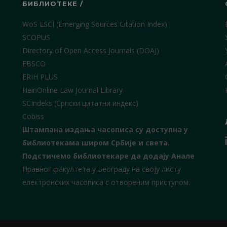
БИБЛИОТЕКЕ /
WoS ESCI (Emerging Sources Citation Index)
SCOPUS
Directory of Open Access Journals (DOAJ)
EBSCO
ERIH PLUS
HeinOnline Law Journal Library
SCIndeks (Српски цитатни индекс)
Cobiss
Штампана издања часописа су доступна у
библиотекама широм Србије и света.
Подстичемо библиотекаре да додају Анале
Правног факултета у Београду на своју листу
електронских часописа с отвореним приступом.